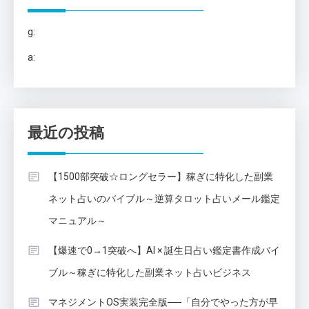
g:
a:
最近の投稿
【1500部突破☆ロングセラー】稼ぎに特化した副業
ネット占いのバイブル～逆算タロット占いメール鑑定
マニュアル～
【爆速で0→1突破へ】AI × 誕生日占い鑑定書作成バイ
ブル～稼ぎに特化した副業ネット占いビジネス
マネジメントOS実装完全版──「自分でやった方が早