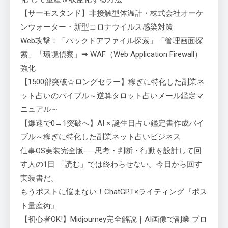
【サーモスタンド】非接触型体温計・株式会社オーケ
ンウォーター・新型コロナウイルス感染対策
Web攻撃：「バックドアファイル探索」「管理画面探
索」「環境偵察」➡ WAF（Web Application Firewall）
強化
【1500部突破☆ロングセラー】稼ぎに特化した副業ネ
ット占いのバイブル～逆算タロット占いメール鑑定マ
ニュアル～
【爆速で0→1突破へ】AI × 誕生日占い鑑定書作成バイ
ブル～稼ぎに特化した副業ネット占いビジネス
仕事OS実装完全版──思考・判断・行動を設計して回
す人の1日 「読む」では終わらせない。今日から回す
実装書だ。
もうポストに悩まない！ChatGPT×ライティング『ポス
ト量産術』
【初心者OK!】Midjourney完全解説｜AI画像で副業 プロ