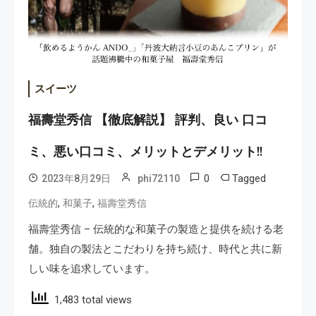
スイーツ
福壽堂秀信 【徹底解説】 評判、良い 口コ
ミ、悪い口コミ、メリットとデメリット!!
0
Tagged
2023年8月29日
phi72110
,
,
伝統的
和菓子
福壽堂秀信
福壽堂秀信 – 伝統的な和菓子の製造と提供を続ける老
舗。独自の製法とこだわりを持ち続け、時代と共に新
しい味を追求しています。
1,483 total views