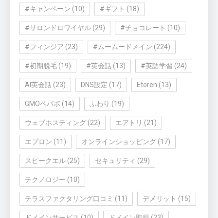
#キャンペーン
(10)
#ギフト
(18)
#サロンドロワイヤル
(29)
#チョコレート
(10)
#フィンジア
(23)
#ムームードメイン
(224)
#初期脱毛
(19)
#英会話
(13)
#英語学習
(24)
AI英会話
(23)
DNS設定
(17)
Etoren
(13)
GMOペパボ
(14)
ふわり
(19)
ウェブホスティング
(22)
エアトリ
(21)
エプロン
(11)
オンラインショッピング
(17)
スピークエル
(25)
セキュリティ
(29)
テクノロジー
(10)
テラスファクタリング口コミ
(11)
デメリット
(15)
ドメインサービス
(10)
ドメイン取得
(23)