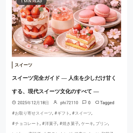
1 MIN READ
スイーツ
スイーツ完全ガイド ― 人生を少しだけ甘く
する、現代スイーツ文化のすべて ―
0
Tagged
2025年12月18日
phi72110
,
,
,
#お取り寄せスイーツ
#ギフト
#スイーツ
,
,
,
,
,
#チョコレート
#洋菓子
#焼き菓子
ケーキ
プリン