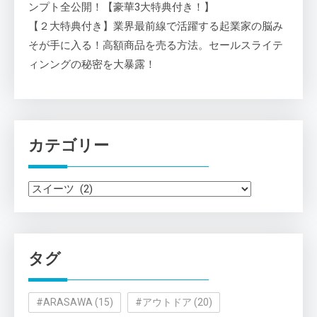
ンプト全公開！【豪華3大特典付き！】
【２大特典付き】業界最前線で活躍する起業家の脳み
そが手に入る！高額商品を売る方法。セールスライテ
ィンングの秘密を大暴露！
カテゴリー
カ
テ
ゴ
リ
タグ
ー
#ARASAWA
(15)
#アウトドア
(20)