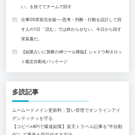
い」を捨ててチームで回す
仕事OS実装完全版──思考・判断・行動を設計して回
す人の1日 「読む」では終わらせない。今日から回す
実装書だ。
【副業占いに禁断の神ツール降臨】シャドウAIタロッ
ト鑑定自動化パッケージ
多読記事
ムームードメイン更新料：賢い管理でオンラインアイ
デンティティを守る
【コピペ×APIで爆速副業】楽天トラベル記事を“半自動
化”して量産＆収益化する方法