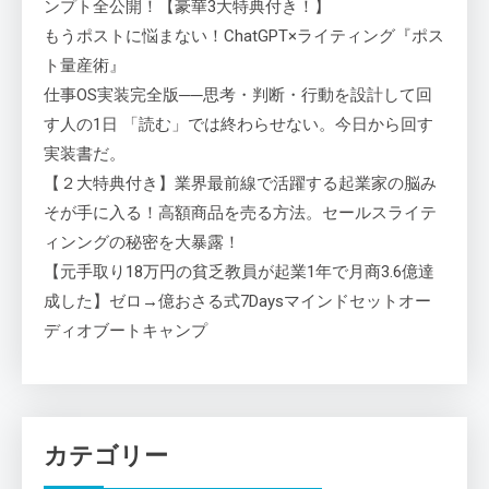
ンプト全公開！【豪華3大特典付き！】
もうポストに悩まない！ChatGPT×ライティング『ポス
ト量産術』
仕事OS実装完全版──思考・判断・行動を設計して回
す人の1日 「読む」では終わらせない。今日から回す
実装書だ。
【２大特典付き】業界最前線で活躍する起業家の脳み
そが手に入る！高額商品を売る方法。セールスライテ
ィンングの秘密を大暴露！
【元手取り18万円の貧乏教員が起業1年で月商3.6億達
成した】ゼロ→億おさる式7Daysマインドセットオー
ディオブートキャンプ
カテゴリー