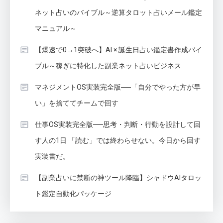
ネット占いのバイブル～逆算タロット占いメール鑑定
マニュアル～
【爆速で0→1突破へ】AI × 誕生日占い鑑定書作成バイ
ブル～稼ぎに特化した副業ネット占いビジネス
マネジメントOS実装完全版──「自分でやった方が早
い」を捨ててチームで回す
仕事OS実装完全版──思考・判断・行動を設計して回
す人の1日 「読む」では終わらせない。今日から回す
実装書だ。
【副業占いに禁断の神ツール降臨】シャドウAIタロッ
ト鑑定自動化パッケージ