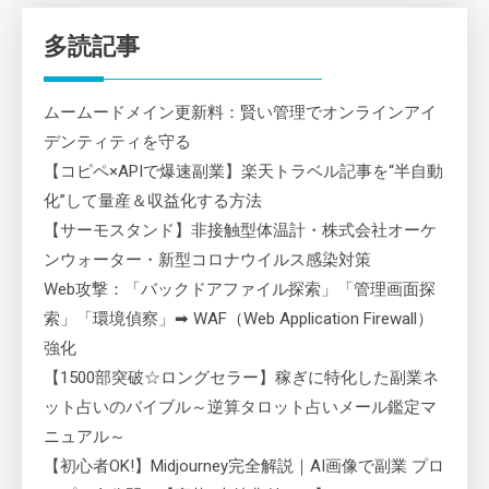
多読記事
ムームードメイン更新料：賢い管理でオンラインアイ
デンティティを守る
【コピペ×APIで爆速副業】楽天トラベル記事を“半自動
化”して量産＆収益化する方法
【サーモスタンド】非接触型体温計・株式会社オーケ
ンウォーター・新型コロナウイルス感染対策
Web攻撃：「バックドアファイル探索」「管理画面探
索」「環境偵察」➡ WAF（Web Application Firewall）
強化
【1500部突破☆ロングセラー】稼ぎに特化した副業ネ
ット占いのバイブル～逆算タロット占いメール鑑定マ
ニュアル～
【初心者OK!】Midjourney完全解説｜AI画像で副業 プロ