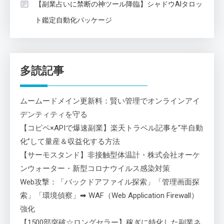
【副業占いに禁断の神ツール降臨】シャドウAIタロッ
ト鑑定自動化パッケージ
多読記事
ムームードメイン更新料：賢い管理でオンラインアイ
デンティティを守る
【コピペ×APIで爆速副業】楽天トラベル記事を“半自動
化”して量産＆収益化する方法
【サーモスタンド】非接触型体温計・株式会社オーケ
ンウォーター・新型コロナウイルス感染対策
Web攻撃：「バックドアファイル探索」「管理画面探
索」「環境偵察」➡ WAF（Web Application Firewall）
強化
【1500部突破☆ロングセラー】稼ぎに特化した副業ネ