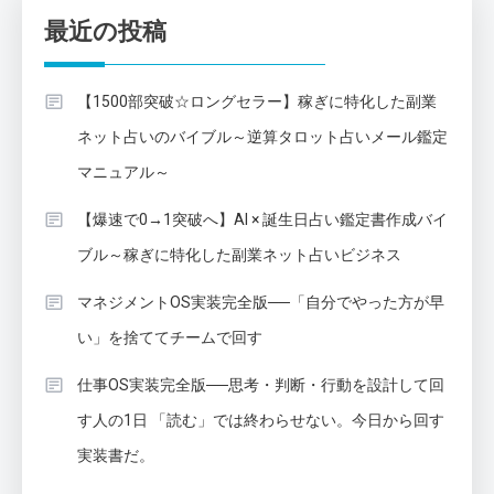
最近の投稿
【1500部突破☆ロングセラー】稼ぎに特化した副業
ネット占いのバイブル～逆算タロット占いメール鑑定
マニュアル～
【爆速で0→1突破へ】AI × 誕生日占い鑑定書作成バイ
ブル～稼ぎに特化した副業ネット占いビジネス
マネジメントOS実装完全版──「自分でやった方が早
い」を捨ててチームで回す
仕事OS実装完全版──思考・判断・行動を設計して回
す人の1日 「読む」では終わらせない。今日から回す
実装書だ。