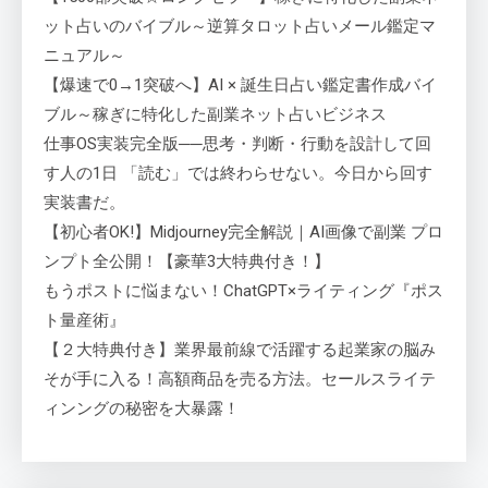
ット占いのバイブル～逆算タロット占いメール鑑定マ
ニュアル～
【爆速で0→1突破へ】AI × 誕生日占い鑑定書作成バイ
ブル～稼ぎに特化した副業ネット占いビジネス
仕事OS実装完全版──思考・判断・行動を設計して回
す人の1日 「読む」では終わらせない。今日から回す
実装書だ。
【初心者OK!】Midjourney完全解説｜AI画像で副業 プロ
ンプト全公開！【豪華3大特典付き！】
もうポストに悩まない！ChatGPT×ライティング『ポス
ト量産術』
【２大特典付き】業界最前線で活躍する起業家の脳み
そが手に入る！高額商品を売る方法。セールスライテ
ィンングの秘密を大暴露！