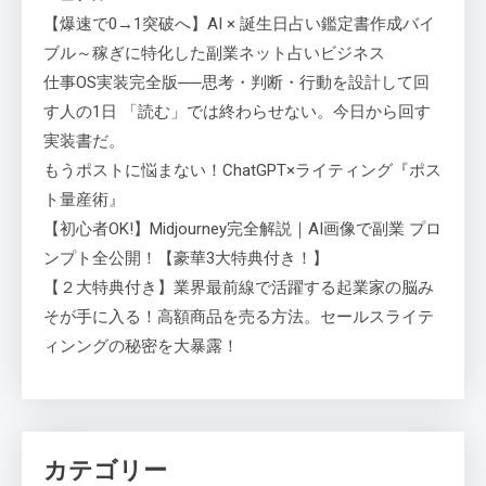
【爆速で0→1突破へ】AI × 誕生日占い鑑定書作成バイ
ブル～稼ぎに特化した副業ネット占いビジネス
仕事OS実装完全版──思考・判断・行動を設計して回
す人の1日 「読む」では終わらせない。今日から回す
実装書だ。
もうポストに悩まない！ChatGPT×ライティング『ポス
ト量産術』
【初心者OK!】Midjourney完全解説｜AI画像で副業 プロ
ンプト全公開！【豪華3大特典付き！】
【２大特典付き】業界最前線で活躍する起業家の脳み
そが手に入る！高額商品を売る方法。セールスライテ
ィンングの秘密を大暴露！
カテゴリー