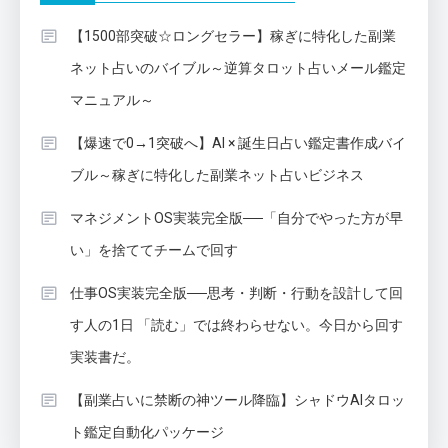
【1500部突破☆ロングセラー】稼ぎに特化した副業
ネット占いのバイブル～逆算タロット占いメール鑑定
マニュアル～
【爆速で0→1突破へ】AI × 誕生日占い鑑定書作成バイ
ブル～稼ぎに特化した副業ネット占いビジネス
マネジメントOS実装完全版──「自分でやった方が早
い」を捨ててチームで回す
仕事OS実装完全版──思考・判断・行動を設計して回
す人の1日 「読む」では終わらせない。今日から回す
実装書だ。
【副業占いに禁断の神ツール降臨】シャドウAIタロッ
ト鑑定自動化パッケージ