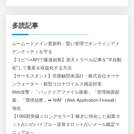
多読記事
ムームードメイン更新料：賢い管理でオンラインアイ
デンティティを守る
【コピペ×APIで爆速副業】楽天トラベル記事を“半自動
化”して量産＆収益化する方法
【サーモスタンド】非接触型体温計・株式会社オーケ
ンウォーター・新型コロナウイルス感染対策
Web攻撃：「バックドアファイル探索」「管理画面探
索」「環境偵察」➡ WAF（Web Application Firewall）
強化
【1500部突破☆ロングセラー】稼ぎに特化した副業ネ
ット占いのバイブル～逆算タロット占いメール鑑定マ
ニュアル～