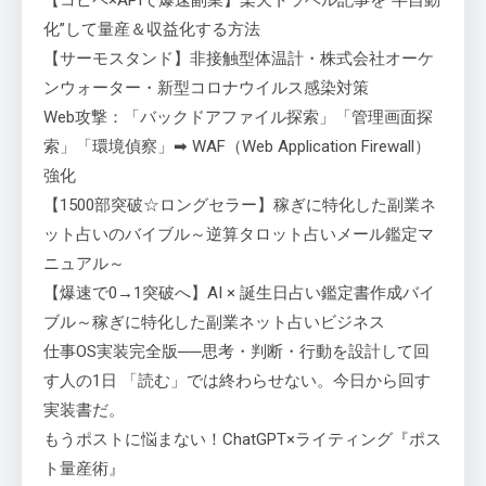
【コピペ×APIで爆速副業】楽天トラベル記事を“半自動
化”して量産＆収益化する方法
【サーモスタンド】非接触型体温計・株式会社オーケ
ンウォーター・新型コロナウイルス感染対策
Web攻撃：「バックドアファイル探索」「管理画面探
索」「環境偵察」➡ WAF（Web Application Firewall）
強化
【1500部突破☆ロングセラー】稼ぎに特化した副業ネ
ット占いのバイブル～逆算タロット占いメール鑑定マ
ニュアル～
【爆速で0→1突破へ】AI × 誕生日占い鑑定書作成バイ
ブル～稼ぎに特化した副業ネット占いビジネス
仕事OS実装完全版──思考・判断・行動を設計して回
す人の1日 「読む」では終わらせない。今日から回す
実装書だ。
もうポストに悩まない！ChatGPT×ライティング『ポス
ト量産術』