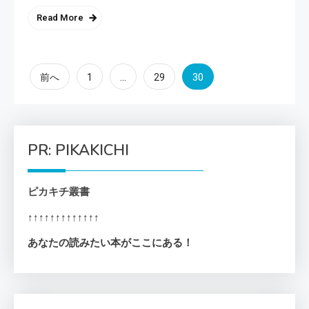
Read More
投
…
30
前へ
1
29
稿
の
PR: PIKAKICHI
ペ
ピカキチ叢書
ー
↑↑↑↑↑↑↑↑↑↑↑↑↑
ジ
あなたの読みたい本がここにある！
送
り