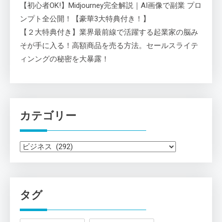
【初心者OK!】Midjourney完全解説｜AI画像で副業 プロ
ンプト全公開！【豪華3大特典付き！】
【２大特典付き】業界最前線で活躍する起業家の脳み
そが手に入る！高額商品を売る方法。セールスライテ
ィンングの秘密を大暴露！
カテゴリー
カ
テ
ゴ
リ
タグ
ー