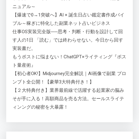
ニュアル～
【爆速で0→1突破へ】AI × 誕生日占い鑑定書作成バイ
ブル～稼ぎに特化した副業ネット占いビジネス
仕事OS実装完全版──思考・判断・行動を設計して回
す人の1日 「読む」では終わらせない。今日から回す
実装書だ。
もうポストに悩まない！ChatGPT×ライティング『ポス
ト量産術』
【初心者OK!】Midjourney完全解説｜AI画像で副業 プロ
ンプト全公開！【豪華3大特典付き！】
【２大特典付き】業界最前線で活躍する起業家の脳み
そが手に入る！高額商品を売る方法。セールスライテ
ィンングの秘密を大暴露！