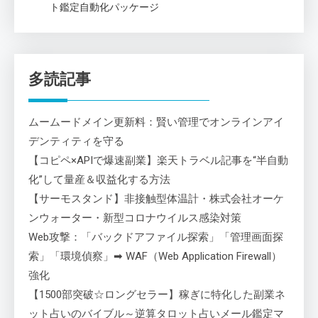
ト鑑定自動化パッケージ
多読記事
ムームードメイン更新料：賢い管理でオンラインアイ
デンティティを守る
【コピペ×APIで爆速副業】楽天トラベル記事を“半自動
化”して量産＆収益化する方法
【サーモスタンド】非接触型体温計・株式会社オーケ
ンウォーター・新型コロナウイルス感染対策
Web攻撃：「バックドアファイル探索」「管理画面探
索」「環境偵察」➡ WAF（Web Application Firewall）
強化
【1500部突破☆ロングセラー】稼ぎに特化した副業ネ
ット占いのバイブル～逆算タロット占いメール鑑定マ