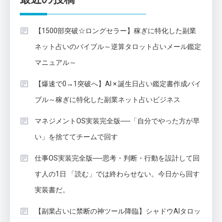
【1500部突破☆ロングセラー】稼ぎに特化した副業
ネット占いのバイブル～逆算タロット占いメール鑑定
マニュアル～
【爆速で0→1突破へ】AI × 誕生日占い鑑定書作成バイ
ブル～稼ぎに特化した副業ネット占いビジネス
マネジメントOS実装完全版──「自分でやった方が早
い」を捨ててチームで回す
仕事OS実装完全版──思考・判断・行動を設計して回
す人の1日 「読む」では終わらせない。今日から回す
実装書だ。
【副業占いに禁断の神ツール降臨】シャドウAIタロッ