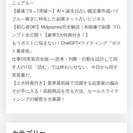
ニュアル～
【爆速で0→1突破へ】AI × 誕生日占い鑑定書作成バイ
ブル～稼ぎに特化した副業ネット占いビジネス
【初心者OK!】Midjourney完全解説｜AI画像で副業 プロ
ンプト全公開！【豪華3大特典付き！】
もうポストに悩まない！ChatGPT×ライティング『ポス
ト量産術』
仕事OS実装完全版──思考・判断・行動を設計して回
す人の1日 「読む」では終わらせない。今日から回す
実装書だ。
【２大特典付き】業界最前線で活躍する起業家の脳み
そが手に入る！高額商品を売る方法。セールスライテ
ィンングの秘密を大暴露！