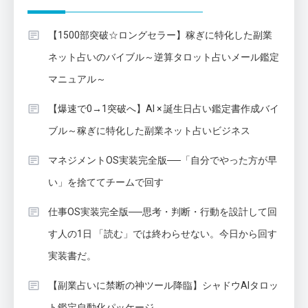
【1500部突破☆ロングセラー】稼ぎに特化した副業
ネット占いのバイブル～逆算タロット占いメール鑑定
マニュアル～
【爆速で0→1突破へ】AI × 誕生日占い鑑定書作成バイ
ブル～稼ぎに特化した副業ネット占いビジネス
マネジメントOS実装完全版──「自分でやった方が早
い」を捨ててチームで回す
仕事OS実装完全版──思考・判断・行動を設計して回
す人の1日 「読む」では終わらせない。今日から回す
実装書だ。
【副業占いに禁断の神ツール降臨】シャドウAIタロッ
ト鑑定自動化パッケージ