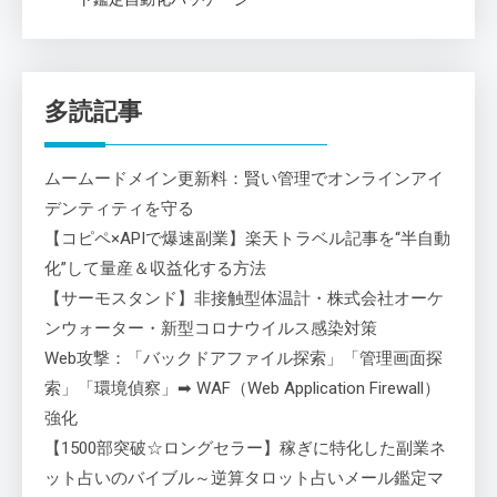
多読記事
ムームードメイン更新料：賢い管理でオンラインアイ
デンティティを守る
【コピペ×APIで爆速副業】楽天トラベル記事を“半自動
化”して量産＆収益化する方法
【サーモスタンド】非接触型体温計・株式会社オーケ
ンウォーター・新型コロナウイルス感染対策
Web攻撃：「バックドアファイル探索」「管理画面探
索」「環境偵察」➡ WAF（Web Application Firewall）
強化
【1500部突破☆ロングセラー】稼ぎに特化した副業ネ
ット占いのバイブル～逆算タロット占いメール鑑定マ