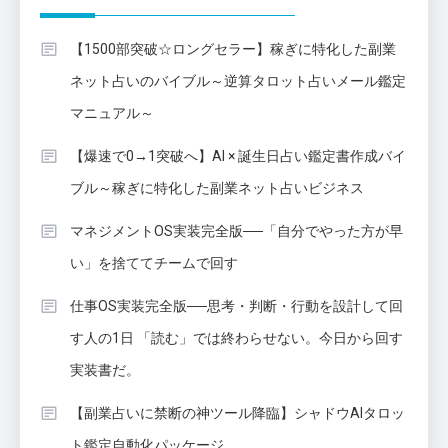
【1500部突破☆ロングセラー】稼ぎに特化した副業
ネット占いのバイブル～逆算タロット占いメール鑑定
マニュアル～
【爆速で0→1突破へ】AI × 誕生日占い鑑定書作成バイ
ブル～稼ぎに特化した副業ネット占いビジネス
マネジメントOS実装完全版──「自分でやった方が早
い」を捨ててチームで回す
仕事OS実装完全版──思考・判断・行動を設計して回
す人の1日 「読む」では終わらせない。今日から回す
実装書だ。
【副業占いに禁断の神ツール降臨】シャドウAIタロッ
ト鑑定自動化パッケージ