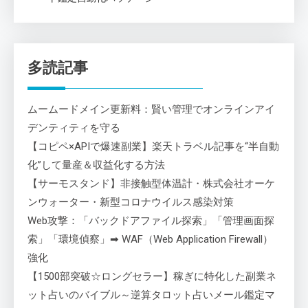
多読記事
ムームードメイン更新料：賢い管理でオンラインアイ
デンティティを守る
【コピペ×APIで爆速副業】楽天トラベル記事を“半自動
化”して量産＆収益化する方法
【サーモスタンド】非接触型体温計・株式会社オーケ
ンウォーター・新型コロナウイルス感染対策
Web攻撃：「バックドアファイル探索」「管理画面探
索」「環境偵察」➡ WAF（Web Application Firewall）
強化
【1500部突破☆ロングセラー】稼ぎに特化した副業ネ
ット占いのバイブル～逆算タロット占いメール鑑定マ