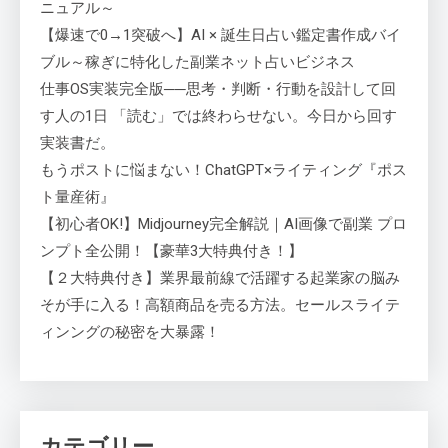
ニュアル～
【爆速で0→1突破へ】AI × 誕生日占い鑑定書作成バイ
ブル～稼ぎに特化した副業ネット占いビジネス
仕事OS実装完全版──思考・判断・行動を設計して回
す人の1日 「読む」では終わらせない。今日から回す
実装書だ。
もうポストに悩まない！ChatGPT×ライティング『ポス
ト量産術』
【初心者OK!】Midjourney完全解説｜AI画像で副業 プロ
ンプト全公開！【豪華3大特典付き！】
【２大特典付き】業界最前線で活躍する起業家の脳み
そが手に入る！高額商品を売る方法。セールスライテ
ィンングの秘密を大暴露！
カテゴリー