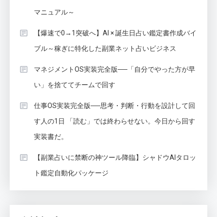
マニュアル～
【爆速で0→1突破へ】AI × 誕生日占い鑑定書作成バイ
ブル～稼ぎに特化した副業ネット占いビジネス
マネジメントOS実装完全版──「自分でやった方が早
い」を捨ててチームで回す
仕事OS実装完全版──思考・判断・行動を設計して回
す人の1日 「読む」では終わらせない。今日から回す
実装書だ。
【副業占いに禁断の神ツール降臨】シャドウAIタロッ
ト鑑定自動化パッケージ