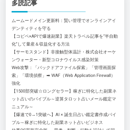
多読記事
ムームードメイン更新料：賢い管理でオンラインアイ
デンティティを守る
【コピペ×APIで爆速副業】楽天トラベル記事を“半自動
化”して量産＆収益化する方法
【サーモスタンド】非接触型体温計・株式会社オーケ
ンウォーター・新型コロナウイルス感染対策
Web攻撃：「バックドアファイル探索」「管理画面探
索」「環境偵察」➡ WAF（Web Application Firewall）
強化
【1500部突破☆ロングセラー】稼ぎに特化した副業ネ
ット占いのバイブル～逆算タロット占いメール鑑定マ
ニュアル～
【爆速で0→1突破へ】AI × 誕生日占い鑑定書作成バイ
ブル～稼ぎに特化した副業ネット占いビジネス