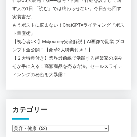
仕事OS実装完全版──思考・判断・行動を設計して回
す人の1日 「読む」では終わらせない。今日から回す
実装書だ。
もうポストに悩まない！ChatGPT×ライティング『ポス
ト量産術』
【初心者OK!】Midjourney完全解説｜AI画像で副業 プロ
ンプト全公開！【豪華3大特典付き！】
【２大特典付き】業界最前線で活躍する起業家の脳み
そが手に入る！高額商品を売る方法。セールスライテ
ィンングの秘密を大暴露！
カテゴリー
カ
テ