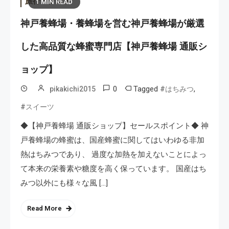
旅行・グルメ
1 MIN READ
神戸養蜂場・養蜂場を営む神戸養蜂場が厳選
した高品質な蜂蜜専門店【神戸養蜂場 通販シ
ョップ】
0
Tagged
,
pikakichi2015
#はちみつ
#スイーツ
◆【神戸養蜂場 通販ショップ】セールスポイント◆ 神
戸養蜂場の蜂蜜は、国産蜂蜜に関してはいわゆる非加
熱はちみつであり、 過度な加熱を加えないことによっ
て本来の栄養素や糖度を高く保っています。 国産はち
みつ以外にも様々な風 […]
Read More