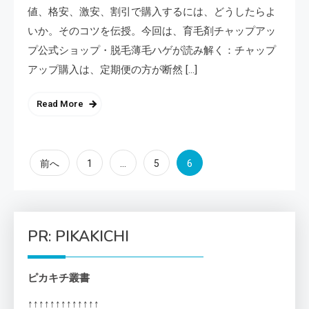
値、格安、激安、割引で購入するには、どうしたらよ
いか。そのコツを伝授。今回は、育毛剤チャップアッ
プ公式ショップ・脱毛薄毛ハゲが読み解く：チャップ
アップ購入は、定期便の方が断然 […]
Read More
投
…
6
前へ
1
5
稿
の
PR: PIKAKICHI
ペ
ピカキチ叢書
ー
↑↑↑↑↑↑↑↑↑↑↑↑↑