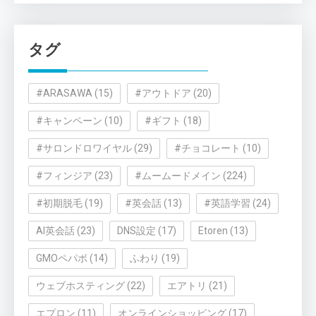
ゴ
リ
タグ
ー
#ARASAWA
(15)
#アウトドア
(20)
#キャンペーン
(10)
#ギフト
(18)
#サロンドロワイヤル
(29)
#チョコレート
(10)
#フィンジア
(23)
#ムームードメイン
(224)
#初期脱毛
(19)
#英会話
(13)
#英語学習
(24)
AI英会話
(23)
DNS設定
(17)
Etoren
(13)
GMOペパボ
(14)
ふわり
(19)
ウェブホスティング
(22)
エアトリ
(21)
エプロン
(11)
オンラインショッピング
(17)