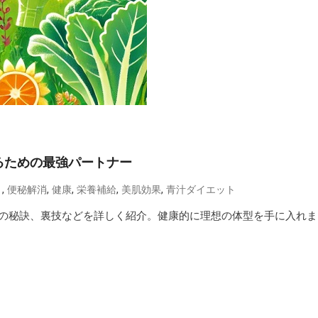
るための最強パートナー
,
,
,
,
,
ト
便秘解消
健康
栄養補給
美肌効果
青汁ダイエット
の秘訣、裏技などを詳しく紹介。健康的に理想の体型を手に入れま