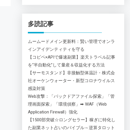
多読記事
ムームードメイン更新料：賢い管理でオンラ
インアイデンティティを守る
【コピペ×APIで爆速副業】楽天トラベル記事
を“半自動化”して量産＆収益化する方法
【サーモスタンド】非接触型体温計・株式会
社オーケンウォーター・新型コロナウイルス
感染対策
Web攻撃：「バックドアファイル探索」「管
理画面探索」「環境偵察」➡ WAF（Web
Application Firewall）強化
【1500部突破☆ロングセラー】稼ぎに特化し
た副業ネット占いのバイブル～逆算タロット