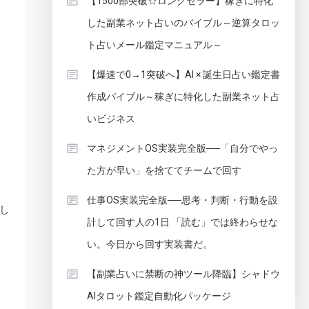
【1500部突破☆ロングセラー】稼ぎに特化
した副業ネット占いのバイブル～逆算タロッ
ト占いメール鑑定マニュアル～
【爆速で0→1突破へ】AI × 誕生日占い鑑定書
作成バイブル～稼ぎに特化した副業ネット占
いビジネス
マネジメントOS実装完全版──「自分でやっ
た方が早い」を捨ててチームで回す
仕事OS実装完全版──思考・判断・行動を設
し
計して回す人の1日 「読む」では終わらせな
い。今日から回す実装書だ。
【副業占いに禁断の神ツール降臨】シャドウ
AIタロット鑑定自動化パッケージ