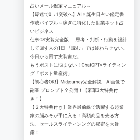
占いメール鑑定マニュアル～
【爆速で0→1突破へ】AI × 誕生日占い鑑定書
作成バイブル～稼ぎに特化した副業ネット占
いビジネス
仕事OS実装完全版──思考・判断・行動を設計
して回す人の1日 「読む」では終わらせない。
今日から回す実装書だ。
もうポストに悩まない！ChatGPT×ライティン
グ『ポスト量産術』
【初心者OK!】Midjourney完全解説｜AI画像で
副業 プロンプト全公開！【豪華3大特典付
き！】
【２大特典付き】業界最前線で活躍する起業
家の脳みそが手に入る！高額商品を売る方
法。セールスライティンングの秘密を大暴
露！