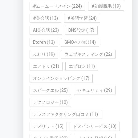
#ムームードメイン
(224)
#初期脱毛
(19)
#英会話
(13)
#英語学習
(24)
AI英会話
(23)
DNS設定
(17)
Etoren
(13)
GMOペパボ
(14)
ふわり
(19)
ウェブホスティング
(22)
エアトリ
(21)
エプロン
(11)
オンラインショッピング
(17)
スピークエル
(25)
セキュリティ
(29)
テクノロジー
(10)
テラスファクタリング口コミ
(11)
デメリット
(15)
ドメインサービス
(10)