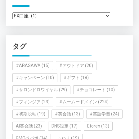
カ
テ
ゴ
リ
タグ
ー
#ARASAWA
(15)
#アウトドア
(20)
#キャンペーン
(10)
#ギフト
(18)
#サロンドロワイヤル
(29)
#チョコレート
(10)
#フィンジア
(23)
#ムームードメイン
(224)
#初期脱毛
(19)
#英会話
(13)
#英語学習
(24)
AI英会話
(23)
DNS設定
(17)
Etoren
(13)
GMOペパボ
(14)
ふわり
(19)