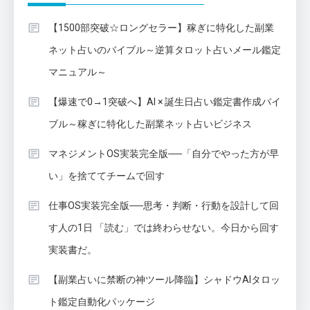
【1500部突破☆ロングセラー】稼ぎに特化した副業
ネット占いのバイブル～逆算タロット占いメール鑑定
マニュアル～
【爆速で0→1突破へ】AI × 誕生日占い鑑定書作成バイ
ブル～稼ぎに特化した副業ネット占いビジネス
マネジメントOS実装完全版──「自分でやった方が早
い」を捨ててチームで回す
仕事OS実装完全版──思考・判断・行動を設計して回
す人の1日 「読む」では終わらせない。今日から回す
実装書だ。
【副業占いに禁断の神ツール降臨】シャドウAIタロッ
ト鑑定自動化パッケージ