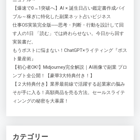
【爆速で0→1突破へ】AI × 誕生日占い鑑定書作成バイ
ブル～稼ぎに特化した副業ネット占いビジネス
仕事OS実装完全版──思考・判断・行動を設計して回
す人の1日 「読む」では終わらせない。今日から回す
実装書だ。
もうポストに悩まない！ChatGPT×ライティング『ポス
ト量産術』
【初心者OK!】Midjourney完全解説｜AI画像で副業 プロ
ンプト全公開！【豪華3大特典付き！】
【２大特典付き】業界最前線で活躍する起業家の脳み
そが手に入る！高額商品を売る方法。セールスライテ
ィンングの秘密を大暴露！
カテゴリー