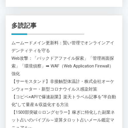
多読記事
ムームードメイン更新料：賢い管理でオンラインアイ
デンティティを守る
Web攻撃：「バックドアファイル探索」「管理画面探
索」「環境偵察」➡ WAF（Web Application Firewall）
強化
【サーモスタンド】非接触型体温計・株式会社オーケ
ンウォーター・新型コロナウイルス感染対策
【コピペ×APIで爆速副業】楽天トラベル記事を“半自動
化”して量産＆収益化する方法
【1500部突破☆ロングセラー】稼ぎに特化した副業ネ
ット占いのバイブル～逆算タロット占いメール鑑定マ
ニュアル～