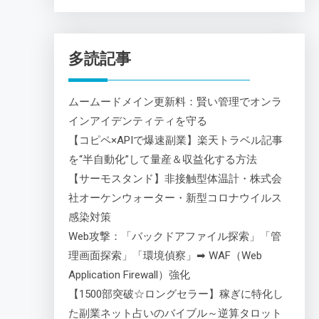
多読記事
ムームードメイン更新料：賢い管理でオンラ
インアイデンティティを守る
【コピペ×APIで爆速副業】楽天トラベル記事
を“半自動化”して量産＆収益化する方法
【サーモスタンド】非接触型体温計・株式会
社オーケンウォーター・新型コロナウイルス
感染対策
Web攻撃：「バックドアファイル探索」「管
理画面探索」「環境偵察」➡ WAF（Web
Application Firewall）強化
【1500部突破☆ロングセラー】稼ぎに特化し
た副業ネット占いのバイブル～逆算タロット