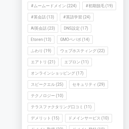
#ムームードメイン
(224)
#初期脱毛
(19)
#英会話
(13)
#英語学習
(24)
AI英会話
(23)
DNS設定
(17)
Etoren
(13)
GMOペパボ
(14)
ふわり
(19)
ウェブホスティング
(22)
エアトリ
(21)
エプロン
(11)
オンラインショッピング
(17)
スピークエル
(25)
セキュリティ
(29)
テクノロジー
(10)
テラスファクタリング口コミ
(11)
デメリット
(15)
ドメインサービス
(10)