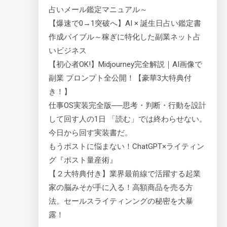
占いメール鑑定マニュアル～
【爆速で0→1突破へ】AI × 誕生日占い鑑定書
作成バイブル～稼ぎに特化した副業ネット占
いビジネス
【初心者OK!】Midjourney完全解説｜AI画像で
副業 プロンプト全公開！【豪華3大特典付
き！】
仕事OS実装完全版──思考・判断・行動を設計
して回す人の1日 「読む」では終わらせない。
今日から回す実装書だ。
もうポストに悩まない！ChatGPT×ライティン
グ『ポスト量産術』
【２大特典付き】業界最前線で活躍する起業
家の脳みそが手に入る！高額商品を売る方
法。セールスライティンングの秘密を大暴
露！