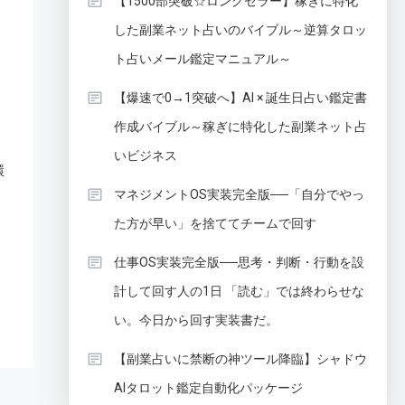
【1500部突破☆ロングセラー】稼ぎに特化
した副業ネット占いのバイブル～逆算タロッ
ト占いメール鑑定マニュアル～
【爆速で0→1突破へ】AI × 誕生日占い鑑定書
作成バイブル～稼ぎに特化した副業ネット占
いビジネス
環
マネジメントOS実装完全版──「自分でやっ
た方が早い」を捨ててチームで回す
仕事OS実装完全版──思考・判断・行動を設
計して回す人の1日 「読む」では終わらせな
い。今日から回す実装書だ。
【副業占いに禁断の神ツール降臨】シャドウ
AIタロット鑑定自動化パッケージ