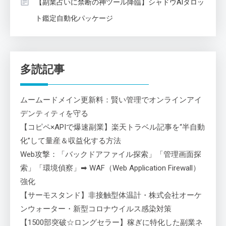
【副業占いに禁断の神ツール降臨】シャドウAIタロッ
ト鑑定自動化パッケージ
多読記事
ムームードメイン更新料：賢い管理でオンラインアイ
デンティティを守る
【コピペ×APIで爆速副業】楽天トラベル記事を“半自動
化”して量産＆収益化する方法
Web攻撃：「バックドアファイル探索」「管理画面探
索」「環境偵察」➡ WAF（Web Application Firewall）
強化
【サーモスタンド】非接触型体温計・株式会社オーケ
ンウォーター・新型コロナウイルス感染対策
【1500部突破☆ロングセラー】稼ぎに特化した副業ネ