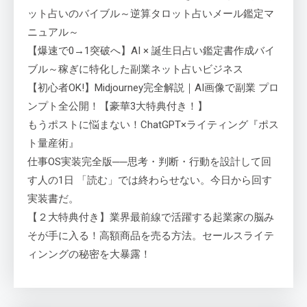
ット占いのバイブル～逆算タロット占いメール鑑定マ
ニュアル～
【爆速で0→1突破へ】AI × 誕生日占い鑑定書作成バイ
ブル～稼ぎに特化した副業ネット占いビジネス
【初心者OK!】Midjourney完全解説｜AI画像で副業 プロ
ンプト全公開！【豪華3大特典付き！】
もうポストに悩まない！ChatGPT×ライティング『ポス
ト量産術』
仕事OS実装完全版──思考・判断・行動を設計して回
す人の1日 「読む」では終わらせない。今日から回す
実装書だ。
【２大特典付き】業界最前線で活躍する起業家の脳み
そが手に入る！高額商品を売る方法。セールスライテ
ィンングの秘密を大暴露！