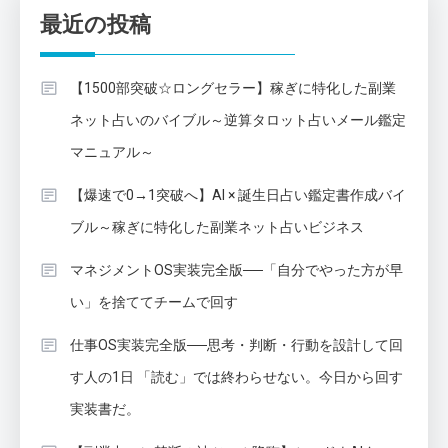
最近の投稿
【1500部突破☆ロングセラー】稼ぎに特化した副業
ネット占いのバイブル～逆算タロット占いメール鑑定
マニュアル～
【爆速で0→1突破へ】AI × 誕生日占い鑑定書作成バイ
ブル～稼ぎに特化した副業ネット占いビジネス
マネジメントOS実装完全版──「自分でやった方が早
い」を捨ててチームで回す
仕事OS実装完全版──思考・判断・行動を設計して回
す人の1日 「読む」では終わらせない。今日から回す
実装書だ。