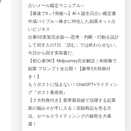
オ
占いメール鑑定マニュアル～
【爆速で0→1突破へ】AI × 誕生日占い鑑定書
作成バイブル～稼ぎに特化した副業ネット占
いビジネス
仕事OS実装完全版──思考・判断・行動を設計
して回す人の1日 「読む」では終わらせない。
今日から回す実装書だ。
【初心者OK!】Midjourney完全解説｜AI画像で
副業 プロンプト全公開！【豪華3大特典付
き！】
もうポストに悩まない！ChatGPT×ライティン
グ『ポスト量産術』
【２大特典付き】業界最前線で活躍する起業
家の脳みそが手に入る！高額商品を売る方
法。セールスライティンングの秘密を大暴
露！