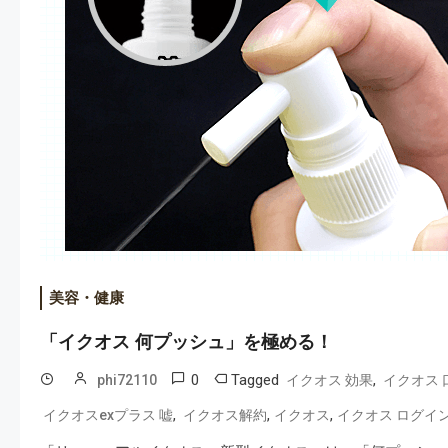
美容・健康
「イクオス 何プッシュ」を極める！
0
Tagged
,
phi72110
イクオス 効果
イクオス 
,
,
,
イクオスexプラス 嘘
イクオス解約
イクオス
イクオス ログイ