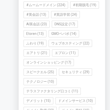
#ムームードメイン
(224)
#初期脱毛
(19)
#英会話
(13)
#英語学習
(24)
AI英会話
(23)
DNS設定
(17)
Etoren
(13)
GMOペパボ
(14)
ふわり
(19)
ウェブホスティング
(22)
エアトリ
(21)
エプロン
(11)
オンラインショッピング
(17)
スピークエル
(25)
セキュリティ
(29)
テクノロジー
(10)
テラスファクタリング口コミ
(11)
デメリット
(15)
ドメインサービス
(10)