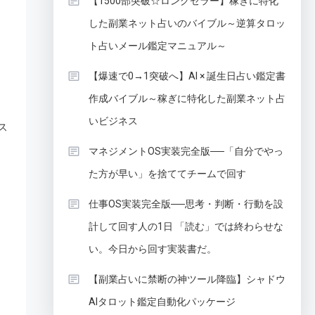
【1500部突破☆ロングセラー】稼ぎに特化
した副業ネット占いのバイブル～逆算タロッ
ト占いメール鑑定マニュアル～
【爆速で0→1突破へ】AI × 誕生日占い鑑定書
作成バイブル～稼ぎに特化した副業ネット占
いビジネス
ス
マネジメントOS実装完全版──「自分でやっ
た方が早い」を捨ててチームで回す
仕事OS実装完全版──思考・判断・行動を設
計して回す人の1日 「読む」では終わらせな
い。今日から回す実装書だ。
【副業占いに禁断の神ツール降臨】シャドウ
AIタロット鑑定自動化パッケージ