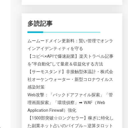
多読記事
ムームードメイン更新料：賢い管理でオンラ
インアイデンティティを守る
【コピペ×APIで爆速副業】楽天トラベル記事
を“半自動化”して量産＆収益化する方法
【サーモスタンド】非接触型体温計・株式会
社オーケンウォーター・新型コロナウイルス
感染対策
Web攻撃：「バックドアファイル探索」「管
理画面探索」「環境偵察」➡ WAF（Web
Application Firewall）強化
【1500部突破☆ロングセラー】稼ぎに特化し
た副業ネット占いのバイブル～逆算タロット