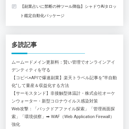
【副業占いに禁断の神ツール降臨】シャドウAIタロッ
ト鑑定自動化パッケージ
多読記事
ムームードメイン更新料：賢い管理でオンラインアイ
デンティティを守る
【コピペ×APIで爆速副業】楽天トラベル記事を“半自動
化”して量産＆収益化する方法
【サーモスタンド】非接触型体温計・株式会社オーケ
ンウォーター・新型コロナウイルス感染対策
Web攻撃：「バックドアファイル探索」「管理画面探
索」「環境偵察」➡ WAF（Web Application Firewall）
強化