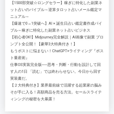
【1500部突破☆ロングセラー】稼ぎに特化した副業ネ
ット占いのバイブル～逆算タロット占いメール鑑定マ
ニュアル～
【爆速で0→1突破へ】AI × 誕生日占い鑑定書作成バイ
ブル～稼ぎに特化した副業ネット占いビジネス
【初心者OK!】Midjourney完全解説｜AI画像で副業 プロ
ンプト全公開！【豪華3大特典付き！】
もうポストに悩まない！ChatGPT×ライティング『ポス
ト量産術』
仕事OS実装完全版──思考・判断・行動を設計して回
す人の1日 「読む」では終わらせない。今日から回す
実装書だ。
【２大特典付き】業界最前線で活躍する起業家の脳み
そが手に入る！高額商品を売る方法。セールスライテ
ィンングの秘密を大暴露！