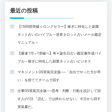
最近の投稿
【1500部突破☆ロングセラー】稼ぎに特化した副業
ネット占いのバイブル～逆算タロット占いメール鑑定
マニュアル～
【爆速で0→1突破へ】AI × 誕生日占い鑑定書作成バイ
ブル～稼ぎに特化した副業ネット占いビジネス
マネジメントOS実装完全版──「自分でやった方が早
い」を捨ててチームで回す
仕事OS実装完全版──思考・判断・行動を設計して回
す人の1日 「読む」では終わらせない。今日から回す
実装書だ。