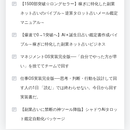
【1500部突破☆ロングセラー】稼ぎに特化した副業
ネット占いのバイブル～逆算タロット占いメール鑑定
マニュアル～
【爆速で0→1突破へ】AI × 誕生日占い鑑定書作成バイ
ブル～稼ぎに特化した副業ネット占いビジネス
マネジメントOS実装完全版──「自分でやった方が早
い」を捨ててチームで回す
仕事OS実装完全版──思考・判断・行動を設計して回
す人の1日 「読む」では終わらせない。今日から回す
実装書だ。
【副業占いに禁断の神ツール降臨】シャドウAIタロッ
ト鑑定自動化パッケージ