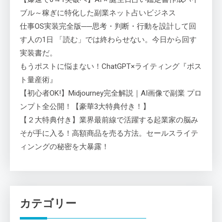
ブル～稼ぎに特化した副業ネット占いビジネス
仕事OS実装完全版──思考・判断・行動を設計して回
す人の1日 「読む」では終わらせない。今日から回す
実装書だ。
もうポストに悩まない！ChatGPT×ライティング『ポス
ト量産術』
【初心者OK!】Midjourney完全解説｜AI画像で副業 プロ
ンプト全公開！【豪華3大特典付き！】
【２大特典付き】業界最前線で活躍する起業家の脳み
そが手に入る！高額商品を売る方法。セールスライテ
ィンングの秘密を大暴露！
カテゴリー