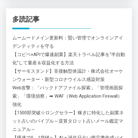
多読記事
ムームードメイン更新料：賢い管理でオンラインアイ
デンティティを守る
【コピペ×APIで爆速副業】楽天トラベル記事を“半自動
化”して量産＆収益化する方法
【サーモスタンド】非接触型体温計・株式会社オーケ
ンウォーター・新型コロナウイルス感染対策
Web攻撃：「バックドアファイル探索」「管理画面探
索」「環境偵察」➡ WAF（Web Application Firewall）
強化
【1500部突破☆ロングセラー】稼ぎに特化した副業ネ
ット占いのバイブル～逆算タロット占いメール鑑定マ
ニュアル～
【爆速で0→1突破へ】AI × 誕生日占い鑑定書作成バイ