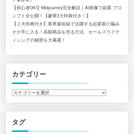
【初心者OK!】Midjourney完全解説｜AI画像で副業 プロ
ンプト全公開！【豪華3大特典付き！】
【２大特典付き】業界最前線で活躍する起業家の脳み
そが手に入る！高額商品を売る方法。セールスライテ
ィンングの秘密を大暴露！
カテゴリー
カ
テ
ゴ
リ
タグ
ー