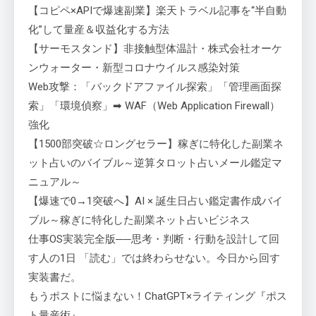
【コピペ×APIで爆速副業】楽天トラベル記事を“半自動
化”して量産＆収益化する方法
【サーモスタンド】非接触型体温計・株式会社オーケ
ンウォーター・新型コロナウイルス感染対策
Web攻撃：「バックドアファイル探索」「管理画面探
索」「環境偵察」➡ WAF（Web Application Firewall）
強化
【1500部突破☆ロングセラー】稼ぎに特化した副業ネ
ット占いのバイブル～逆算タロット占いメール鑑定マ
ニュアル～
【爆速で0→1突破へ】AI × 誕生日占い鑑定書作成バイ
ブル～稼ぎに特化した副業ネット占いビジネス
仕事OS実装完全版──思考・判断・行動を設計して回
す人の1日 「読む」では終わらせない。今日から回す
実装書だ。
もうポストに悩まない！ChatGPT×ライティング『ポス
ト量産術』