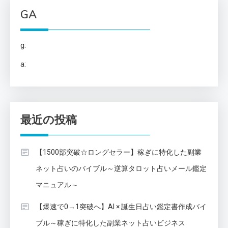
GA
g:
a:
最近の投稿
【1500部突破☆ロングセラー】稼ぎに特化した副業
ネット占いのバイブル～逆算タロット占いメール鑑定
マニュアル～
【爆速で0→1突破へ】AI × 誕生日占い鑑定書作成バイ
ブル～稼ぎに特化した副業ネット占いビジネス