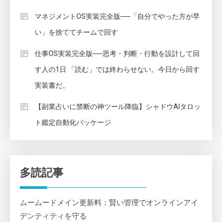
マネジメントOS実装完全版──「自分でやった方が早
い」を捨ててチームで回す
仕事OS実装完全版──思考・判断・行動を設計して回
す人の1日 「読む」では終わらせない。今日から回す
実装書だ。
【副業占いに禁断の神ツール降臨】シャドウAIタロッ
ト鑑定自動化パッケージ
多読記事
ムームードメイン更新料：賢い管理でオンラインアイ
デンティティを守る