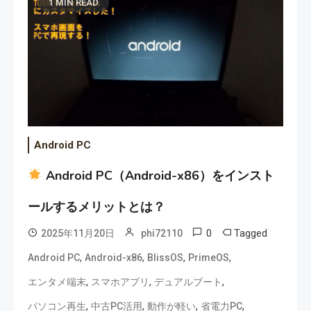
1 MIN READ
Android PC
Android PC（Android-x86）をインスト
ールするメリットとは？
0
Tagged
2025年11月20日
phi72110
,
,
,
,
Android PC
Android-x86
BlissOS
PrimeOS
,
,
,
エンタメ端末
スマホアプリ
デュアルブート
,
,
,
,
パソコン再生
中古PC活用
動作が軽い
省電力PC