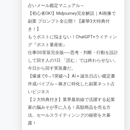
占いメール鑑定マニュアル～
【初心者OK!】Midjourney完全解説｜AI画像で
副業 プロンプト全公開！【豪華3大特典付
き！】
もうポストに悩まない！ChatGPT×ライティン
グ『ポスト量産術』
仕事OS実装完全版──思考・判断・行動を設計
して回す人の1日 「読む」では終わらせない。
今日から回す実装書だ。
【爆速で0→1突破へ】AI × 誕生日占い鑑定書
作成バイブル～稼ぎに特化した副業ネット占
いビジネス
【２大特典付き】業界最前線で活躍する起業
家の脳みそが手に入る！高額商品を売る方
法。セールスライティンングの秘密を大暴
露！