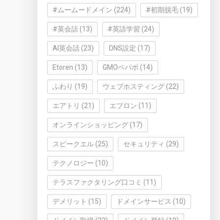
#ムームードメイン
(224)
#初期脱毛
(19)
#英会話
(13)
#英語学習
(24)
AI英会話
(23)
DNS設定
(17)
Etoren
(13)
GMOペパボ
(14)
ふわり
(19)
ウェブホスティング
(22)
エアトリ
(21)
エプロン
(11)
オンラインショッピング
(17)
スピークエル
(25)
セキュリティ
(29)
テクノロジー
(10)
テラスファクタリング口コミ
(11)
デメリット
(15)
ドメインサービス
(10)