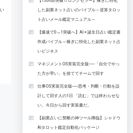
【1500部突破☆ロングセラー】稼ぎに特化
い
した副業ネット占いのバイブル～逆算タロッ
ト占いメール鑑定マニュアル～
【爆速で0→1突破へ】AI × 誕生日占い鑑定書
作成バイブル～稼ぎに特化した副業ネット占
いビジネス
マネジメントOS実装完全版──「自分でやっ
た方が早い」を捨ててチームで回す
仕事OS実装完全版──思考・判断・行動を設
計して回す人の1日 「読む」では終わらせな
い。今日から回す実装書だ。
【副業占いに禁断の神ツール降臨】シャドウ
AIタロット鑑定自動化パッケージ