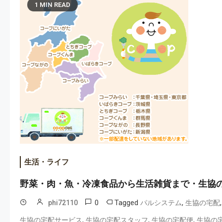
1 MIN READ
生活・ライフ
野菜・肉・魚・冷凍食品から生活雑貨まで・生協
0
Tagged
,
phi72110
パルシステム
生協の宅配
,
,
,
生協の宅配サービス
生協の宅配スタッフ
生協の宅配便
生協の