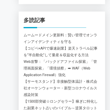
多読記事
ムームードメイン更新料：賢い管理でオンラ
インアイデンティティを守る
【コピペ×APIで爆速副業】楽天トラベル記事
を“半自動化”して量産＆収益化する方法
Web攻撃：「バックドアファイル探索」「管
理画面探索」「環境偵察」➡ WAF（Web
Application Firewall）強化
【サーモスタンド】非接触型体温計・株式会
社オーケンウォーター・新型コロナウイルス
感染対策
【1500部突破☆ロングセラー】稼ぎに特化し
た副業ネット占いのバイブル～逆算タロット