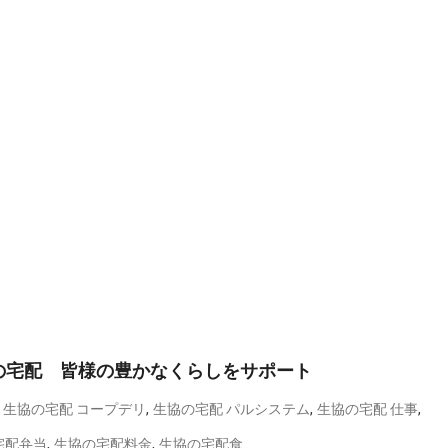
の宅配 皆様の豊かなくらしをサポート
,
,
,
,
生協の宅配 コープデリ
生協の宅配 パルシステム
生協の宅配 仕事
,
,
宅配弁当
生協の宅配料金
生協の宅配食