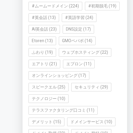
#ムームードメイン
(224)
#初期脱毛
(19)
#英会話
(13)
#英語学習
(24)
AI英会話
(23)
DNS設定
(17)
Etoren
(13)
GMOペパボ
(14)
ふわり
(19)
ウェブホスティング
(22)
エアトリ
(21)
エプロン
(11)
オンラインショッピング
(17)
スピークエル
(25)
セキュリティ
(29)
テクノロジー
(10)
テラスファクタリング口コミ
(11)
デメリット
(15)
ドメインサービス
(10)