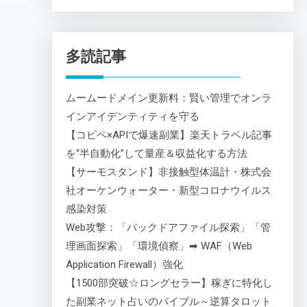
多読記事
ムームードメイン更新料：賢い管理でオンラ
インアイデンティティを守る
【コピペ×APIで爆速副業】楽天トラベル記事
を“半自動化”して量産＆収益化する方法
【サーモスタンド】非接触型体温計・株式会
社オーケンウォーター・新型コロナウイルス
感染対策
Web攻撃：「バックドアファイル探索」「管
理画面探索」「環境偵察」➡ WAF（Web
Application Firewall）強化
【1500部突破☆ロングセラー】稼ぎに特化し
た副業ネット占いのバイブル～逆算タロット