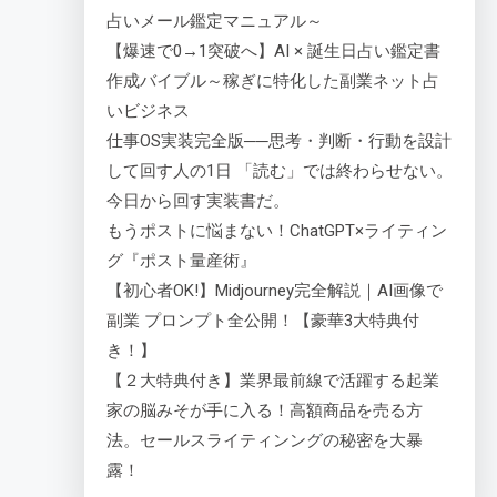
占いメール鑑定マニュアル～
【爆速で0→1突破へ】AI × 誕生日占い鑑定書
作成バイブル～稼ぎに特化した副業ネット占
いビジネス
仕事OS実装完全版──思考・判断・行動を設計
して回す人の1日 「読む」では終わらせない。
今日から回す実装書だ。
もうポストに悩まない！ChatGPT×ライティン
グ『ポスト量産術』
【初心者OK!】Midjourney完全解説｜AI画像で
副業 プロンプト全公開！【豪華3大特典付
き！】
【２大特典付き】業界最前線で活躍する起業
家の脳みそが手に入る！高額商品を売る方
法。セールスライティンングの秘密を大暴
露！