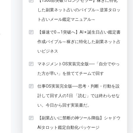
【1500部突破☆ロングセラー】稼ぎに特化
した副業ネット占いのバイブル～逆算タロッ
ト占いメール鑑定マニュアル～
【爆速で0→1突破へ】AI × 誕生日占い鑑定書
ト
作成バイブル～稼ぎに特化した副業ネット占
いビジネス
マネジメントOS実装完全版──「自分でやっ
ま
た方が早い」を捨ててチームで回す
仕事OS実装完全版──思考・判断・行動を設
計して回す人の1日 「読む」では終わらせな
い。今日から回す実装書だ。
【副業占いに禁断の神ツール降臨】シャドウ
AIタロット鑑定自動化パッケージ