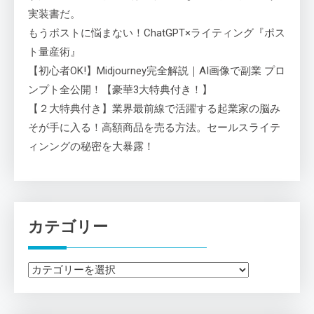
実装書だ。
もうポストに悩まない！ChatGPT×ライティング『ポス
ト量産術』
【初心者OK!】Midjourney完全解説｜AI画像で副業 プロ
ンプト全公開！【豪華3大特典付き！】
【２大特典付き】業界最前線で活躍する起業家の脳み
そが手に入る！高額商品を売る方法。セールスライテ
ィンングの秘密を大暴露！
カテゴリー
カ
テ
ゴ