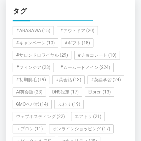
リ
タグ
ー
#ARASAWA
(15)
#アウトドア
(20)
#キャンペーン
(10)
#ギフト
(18)
#サロンドロワイヤル
(29)
#チョコレート
(10)
#フィンジア
(23)
#ムームードメイン
(224)
#初期脱毛
(19)
#英会話
(13)
#英語学習
(24)
AI英会話
(23)
DNS設定
(17)
Etoren
(13)
GMOペパボ
(14)
ふわり
(19)
ウェブホスティング
(22)
エアトリ
(21)
エプロン
(11)
オンラインショッピング
(17)