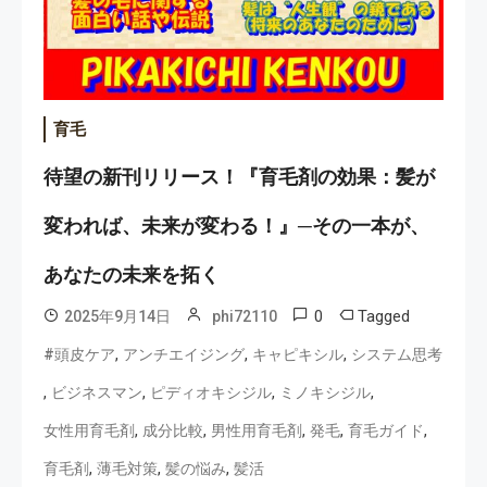
育毛
待望の新刊リリース！『育毛剤の効果：髪が
変われば、未来が変わる！』─その一本が、
あなたの未来を拓く
0
Tagged
2025年9月14日
phi72110
,
,
,
#頭皮ケア
アンチエイジング
キャピキシル
システム思考
,
,
,
,
ビジネスマン
ピディオキシジル
ミノキシジル
,
,
,
,
,
女性用育毛剤
成分比較
男性用育毛剤
発毛
育毛ガイド
,
,
,
育毛剤
薄毛対策
髪の悩み
髪活