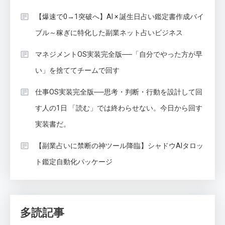
【爆速で0→1突破へ】AI × 誕生日占い鑑定書作成バイ
ブル～稼ぎに特化した副業ネット占いビジネス
マネジメントOS実装完全版──「自分でやった方が早
い」を捨ててチームで回す
仕事OS実装完全版──思考・判断・行動を設計して回
す人の1日 「読む」では終わらせない。今日から回す
実装書だ。
【副業占いに禁断の神ツール降臨】シャドウAIタロッ
ト鑑定自動化パッケージ
多読記事