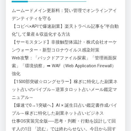
ムームードメイン更新料：賢い管理でオンラインアイ
デンティティを守る
【コピペ×APIで爆速副業】楽天トラベル記事を“半自動
化”して量産＆収益化する方法
【サーモスタンド】非接触型体温計・株式会社オーケ
ンウォーター・新型コロナウイルス感染対策
Web攻撃：「バックドアファイル探索」「管理画面探
索」「環境偵察」➡ WAF（Web Application Firewall）
強化
【1500部突破☆ロングセラー】稼ぎに特化した副業ネ
ット占いのバイブル～逆算タロット占いメール鑑定マ
ニュアル～
【爆速で0→1突破へ】AI × 誕生日占い鑑定書作成バイ
ブル～稼ぎに特化した副業ネット占いビジネス
仕事OS実装完全版──思考・判断・行動を設計して回
す人の1日 「読む」では終わらせない。今日から回す