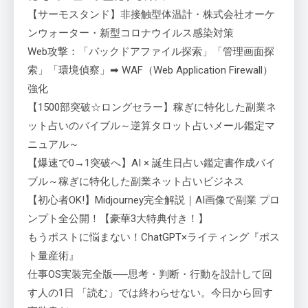
【サーモスタンド】非接触型体温計・株式会社オーケ
ンウォーター・新型コロナウイルス感染対策
Web攻撃：「バックドアファイル探索」「管理画面探
索」「環境偵察」➡ WAF（Web Application Firewall）
強化
【1500部突破☆ロングセラー】稼ぎに特化した副業ネ
ット占いのバイブル～逆算タロット占いメール鑑定マ
ニュアル～
【爆速で0→1突破へ】AI × 誕生日占い鑑定書作成バイ
ブル～稼ぎに特化した副業ネット占いビジネス
【初心者OK!】Midjourney完全解説｜AI画像で副業 プロ
ンプト全公開！【豪華3大特典付き！】
もうポストに悩まない！ChatGPT×ライティング『ポス
ト量産術』
仕事OS実装完全版──思考・判断・行動を設計して回
す人の1日 「読む」では終わらせない。今日から回す