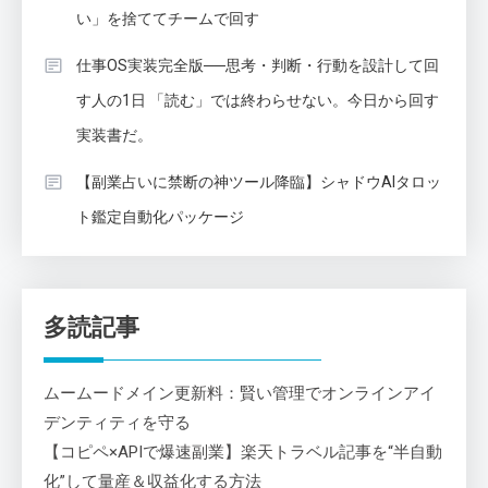
い」を捨ててチームで回す
仕事OS実装完全版──思考・判断・行動を設計して回
す人の1日 「読む」では終わらせない。今日から回す
実装書だ。
【副業占いに禁断の神ツール降臨】シャドウAIタロッ
ト鑑定自動化パッケージ
多読記事
ムームードメイン更新料：賢い管理でオンラインアイ
デンティティを守る
【コピペ×APIで爆速副業】楽天トラベル記事を“半自動
化”して量産＆収益化する方法