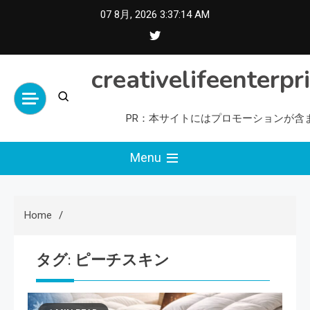
Skip
07 8月, 2026
3:37:15 AM
to
content
creativelifeenterpr
PR：本サイトにはプロモーションが含
Menu
Home
タグ:
ピーチスキン