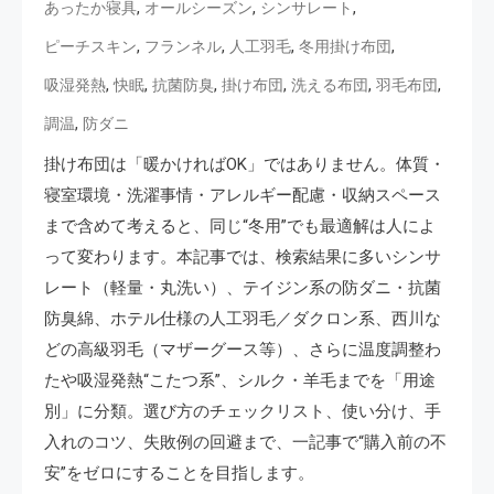
,
,
,
あったか寝具
オールシーズン
シンサレート
,
,
,
,
ピーチスキン
フランネル
人工羽毛
冬用掛け布団
,
,
,
,
,
,
吸湿発熱
快眠
抗菌防臭
掛け布団
洗える布団
羽毛布団
,
調温
防ダニ
掛け布団は「暖かければOK」ではありません。体質・
寝室環境・洗濯事情・アレルギー配慮・収納スペース
まで含めて考えると、同じ“冬用”でも最適解は人によ
って変わります。本記事では、検索結果に多いシンサ
レート（軽量・丸洗い）、テイジン系の防ダニ・抗菌
防臭綿、ホテル仕様の人工羽毛／ダクロン系、西川な
どの高級羽毛（マザーグース等）、さらに温度調整わ
たや吸湿発熱“こたつ系”、シルク・羊毛までを「用途
別」に分類。選び方のチェックリスト、使い分け、手
入れのコツ、失敗例の回避まで、一記事で“購入前の不
安”をゼロにすることを目指します。