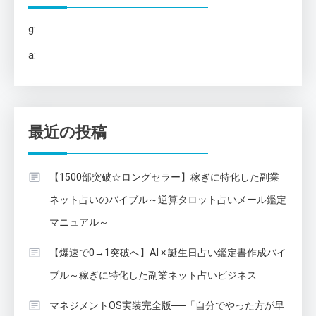
g:
a:
最近の投稿
【1500部突破☆ロングセラー】稼ぎに特化した副業
ネット占いのバイブル～逆算タロット占いメール鑑定
マニュアル～
【爆速で0→1突破へ】AI × 誕生日占い鑑定書作成バイ
ブル～稼ぎに特化した副業ネット占いビジネス
マネジメントOS実装完全版──「自分でやった方が早