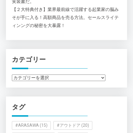
実装書だ。
【２大特典付き】業界最前線で活躍する起業家の脳み
そが手に入る！高額商品を売る方法。セールスライテ
ィンングの秘密を大暴露！
カテゴリー
カ
テ
ゴ
リ
タグ
ー
#ARASAWA
(15)
#アウトドア
(20)