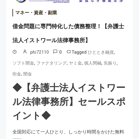
マネー・資産・副業
借金問題に専門特化した債務整理！【弁護士
法人イストワール法律事務所】
0
Tagged
,
phi72110
ひととき融資
,
,
,
,
,
ソフト闇金
ファクタリング
ヤミ金
個人間融
先振り
,
街金
闇金
◆【弁護士法人イストワー
ル法律事務所】セールスポ
イント◆
全国対応にて一人ひとり、しっかり時間をかけた無料