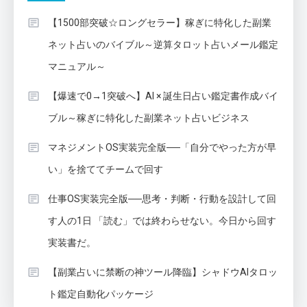
【1500部突破☆ロングセラー】稼ぎに特化した副業
ネット占いのバイブル～逆算タロット占いメール鑑定
マニュアル～
【爆速で0→1突破へ】AI × 誕生日占い鑑定書作成バイ
ブル～稼ぎに特化した副業ネット占いビジネス
マネジメントOS実装完全版──「自分でやった方が早
い」を捨ててチームで回す
仕事OS実装完全版──思考・判断・行動を設計して回
す人の1日 「読む」では終わらせない。今日から回す
実装書だ。
【副業占いに禁断の神ツール降臨】シャドウAIタロッ
ト鑑定自動化パッケージ