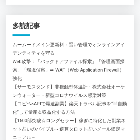
多読記事
ムームードメイン更新料：賢い管理でオンラインアイ
デンティティを守る
Web攻撃：「バックドアファイル探索」「管理画面探
索」「環境偵察」➡ WAF（Web Application Firewall）
強化
【サーモスタンド】非接触型体温計・株式会社オーケ
ンウォーター・新型コロナウイルス感染対策
【コピペ×APIで爆速副業】楽天トラベル記事を“半自動
化”して量産＆収益化する方法
【1500部突破☆ロングセラー】稼ぎに特化した副業ネ
ット占いのバイブル～逆算タロット占いメール鑑定マ
ニュアル～