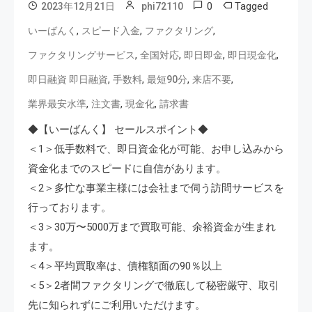
0
Tagged
2023年12月21日
phi72110
,
,
,
いーばんく
スピード入金
ファクタリング
,
,
,
,
ファクタリングサービス
全国対応
即日即金
即日現金化
,
,
,
,
即日融資 即日融資
手数料
最短90分
来店不要
,
,
,
業界最安水準
注文書
現金化
請求書
◆【いーばんく】 セールスポイント◆
＜1＞低手数料で、即日資金化が可能、お申し込みから
資金化までのスピードに自信があります。
＜2＞多忙な事業主様には会社まで伺う訪問サービスを
行っております。
＜3＞30万〜5000万まで買取可能、余裕資金が生まれ
ます。
＜4＞平均買取率は、債権額面の90％以上
＜5＞2者間ファクタリングで徹底して秘密厳守、取引
先に知られずにご利用いただけます。