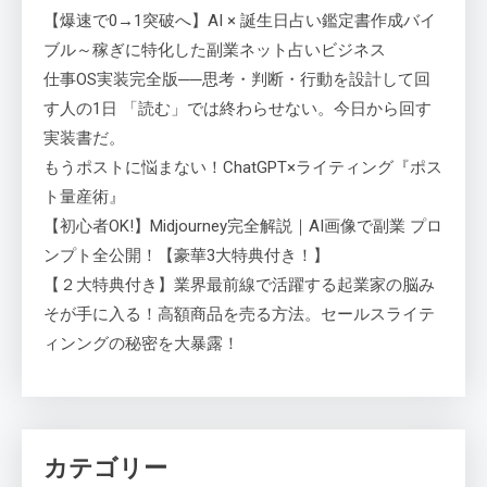
【爆速で0→1突破へ】AI × 誕生日占い鑑定書作成バイ
ブル～稼ぎに特化した副業ネット占いビジネス
仕事OS実装完全版──思考・判断・行動を設計して回
す人の1日 「読む」では終わらせない。今日から回す
実装書だ。
もうポストに悩まない！ChatGPT×ライティング『ポス
ト量産術』
【初心者OK!】Midjourney完全解説｜AI画像で副業 プロ
ンプト全公開！【豪華3大特典付き！】
【２大特典付き】業界最前線で活躍する起業家の脳み
そが手に入る！高額商品を売る方法。セールスライテ
ィンングの秘密を大暴露！
カテゴリー