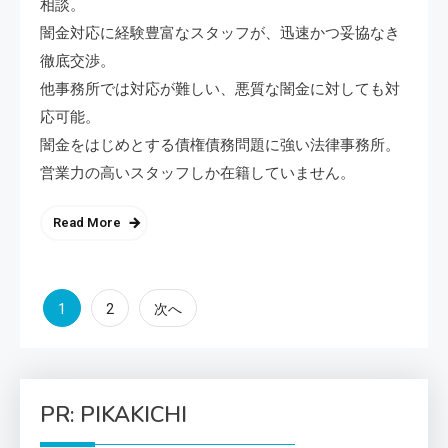
相談。
闇金対応に経験豊富なスタッフが、迅速かつ妥協なき
徹底交渉。
他事務所では対応が難しい、悪質な闇金に対しても対
応可能。
闇金をはじめとする債権債務問題に強い法律事務所。
営業力の高いスタッフしか在籍していません。
Read More
投
1
2
次へ
稿
の
PR: PIKAKICHI
ペ