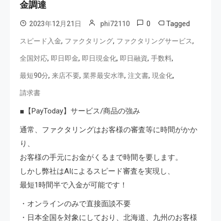
金調達
0
Tagged
2023年12月21日
phi72110
,
,
,
スピード入金
ファクタリング
ファクタリングサービス
,
,
,
,
,
全国対応
即日即金
即日現金化
即日融資
手数料
,
,
,
,
,
最短90分
来店不要
業界最安水準
注文書
現金化
請求書
■【PayToday】サービス/商品の強み
通常、ファクタリングはお客様の審査等に時間がかか
り、
お客様の手元にお金がくるまで時間を要します。
しかし弊社はAIによるスピード審査を実現し、
最短1時間半で入金が可能です！
・オンラインのみで直接面談不要
・日本全国を対象にしており、北海道、九州のお客様