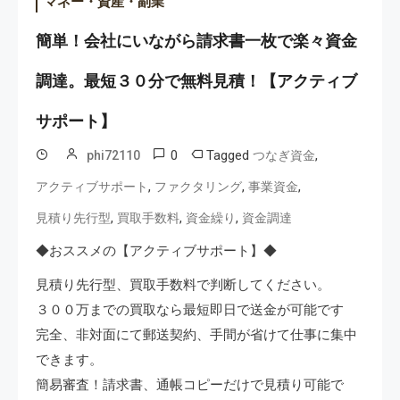
マネー・資産・副業
簡単！会社にいながら請求書一枚で楽々資金
調達。最短３０分で無料見積！【アクティブ
サポート】
0
Tagged
,
phi72110
つなぎ資金
,
,
,
アクティブサポート
ファクタリング
事業資金
,
,
,
見積り先行型
買取手数料
資金繰り
資金調達
◆おススメの【アクティブサポート】◆
見積り先行型、買取手数料で判断してください。
３００万までの買取なら最短即日で送金が可能です
完全、非対面にて郵送契約、手間が省けて仕事に集中
できます。
簡易審査！請求書、通帳コピーだけで見積り可能で