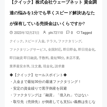
【クイック】株式会社ウェーブネット 資金調
達の悩みを1分でも早くスピード解決!あなた
が保有している売掛金はいくらですか?
0
Tagged
2023年12月21日
phi72110
,
,
,
,
クイック
スピード入金
テラス
ファクタリング
,
,
,
,
ファクタリングサービス
全国対応
即日即金
即日現金化
,
,
,
,
即日融資 即日融資
手数料
最短90分
来店不要
,
,
,
業界最安水準
注文書
現金化
請求書
◆【クイック】セールスポイント◆
・入金まで最短30分の最速ファクタリング！
・安定の資金繰りで黒字倒産を回避
・ファクタリングは「融資」「借入れ」ではない
・取引先（売掛先）が倒産しても支払い義務は生じな