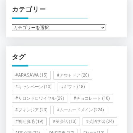
カテゴリー
カ
テ
ゴ
リ
タグ
ー
#ARASAWA
(15)
#アウトドア
(20)
#キャンペーン
(10)
#ギフト
(18)
#サロンドロワイヤル
(29)
#チョコレート
(10)
#フィンジア
(23)
#ムームードメイン
(224)
#初期脱毛
(19)
#英会話
(13)
#英語学習
(24)
AI英会話
(23)
DNS設定
(17)
Etoren
(13)