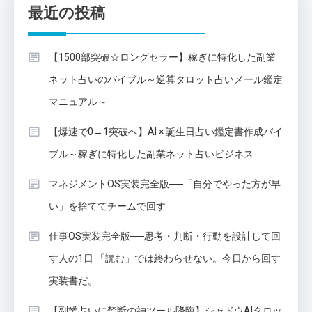
最近の投稿
【1500部突破☆ロングセラー】稼ぎに特化した副業
ネット占いのバイブル～逆算タロット占いメール鑑定
マニュアル～
【爆速で0→1突破へ】AI × 誕生日占い鑑定書作成バイ
ブル～稼ぎに特化した副業ネット占いビジネス
マネジメントOS実装完全版──「自分でやった方が早
い」を捨ててチームで回す
仕事OS実装完全版──思考・判断・行動を設計して回
す人の1日 「読む」では終わらせない。今日から回す
実装書だ。
【副業占いに禁断の神ツール降臨】シャドウAIタロッ