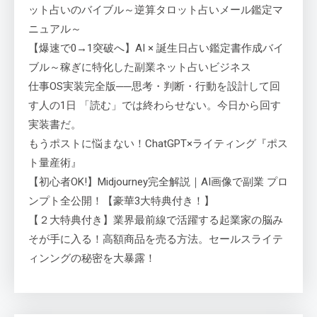
ット占いのバイブル～逆算タロット占いメール鑑定マ
ニュアル～
【爆速で0→1突破へ】AI × 誕生日占い鑑定書作成バイ
ブル～稼ぎに特化した副業ネット占いビジネス
仕事OS実装完全版──思考・判断・行動を設計して回
す人の1日 「読む」では終わらせない。今日から回す
実装書だ。
もうポストに悩まない！ChatGPT×ライティング『ポス
ト量産術』
【初心者OK!】Midjourney完全解説｜AI画像で副業 プロ
ンプト全公開！【豪華3大特典付き！】
【２大特典付き】業界最前線で活躍する起業家の脳み
そが手に入る！高額商品を売る方法。セールスライテ
ィンングの秘密を大暴露！