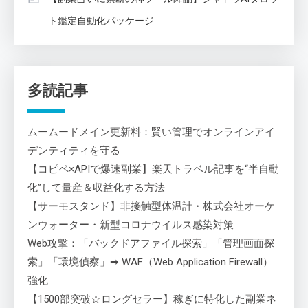
ト鑑定自動化パッケージ
多読記事
ムームードメイン更新料：賢い管理でオンラインアイ
デンティティを守る
【コピペ×APIで爆速副業】楽天トラベル記事を“半自動
化”して量産＆収益化する方法
【サーモスタンド】非接触型体温計・株式会社オーケ
ンウォーター・新型コロナウイルス感染対策
Web攻撃：「バックドアファイル探索」「管理画面探
索」「環境偵察」➡ WAF（Web Application Firewall）
強化
【1500部突破☆ロングセラー】稼ぎに特化した副業ネ