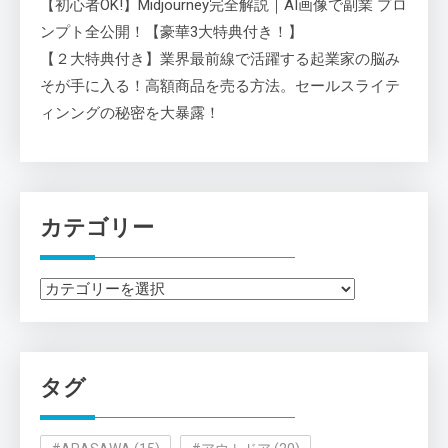
【初心者OK!】Midjourney完全解説｜AI画像で副業 プロ
ンプト全公開！【豪華3大特典付き！】
【２大特典付き】業界最前線で活躍する起業家の脳み
そが手に入る！高額商品を売る方法。セールスライテ
ィンングの秘密を大暴露！
カテゴリー
カ
テ
ゴ
リ
タグ
ー