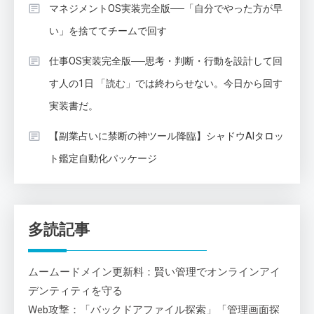
マネジメントOS実装完全版──「自分でやった方が早
い」を捨ててチームで回す
仕事OS実装完全版──思考・判断・行動を設計して回
す人の1日 「読む」では終わらせない。今日から回す
実装書だ。
【副業占いに禁断の神ツール降臨】シャドウAIタロッ
ト鑑定自動化パッケージ
多読記事
ムームードメイン更新料：賢い管理でオンラインアイ
デンティティを守る
Web攻撃：「バックドアファイル探索」「管理画面探