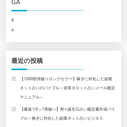
GA
g:
a:
最近の投稿
【1500部突破☆ロングセラー】稼ぎに特化した副業
ネット占いのバイブル～逆算タロット占いメール鑑定
マニュアル～
【爆速で0→1突破へ】AI × 誕生日占い鑑定書作成バイ
ブル～稼ぎに特化した副業ネット占いビジネス