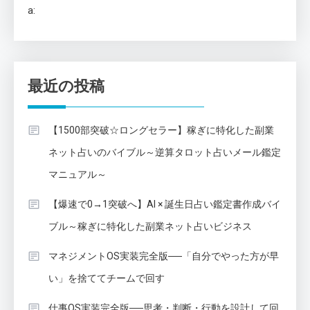
a:
最近の投稿
【1500部突破☆ロングセラー】稼ぎに特化した副業
ネット占いのバイブル～逆算タロット占いメール鑑定
マニュアル～
【爆速で0→1突破へ】AI × 誕生日占い鑑定書作成バイ
ブル～稼ぎに特化した副業ネット占いビジネス
マネジメントOS実装完全版──「自分でやった方が早
い」を捨ててチームで回す
仕事OS実装完全版──思考・判断・行動を設計して回