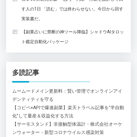
す人の1日 「読む」では終わらせない。今日から回す
実装書だ。
【副業占いに禁断の神ツール降臨】シャドウAIタロッ
ト鑑定自動化パッケージ
多読記事
ムームードメイン更新料：賢い管理でオンラインアイ
デンティティを守る
【コピペ×APIで爆速副業】楽天トラベル記事を“半自動
化”して量産＆収益化する方法
【サーモスタンド】非接触型体温計・株式会社オーケ
ンウォーター・新型コロナウイルス感染対策