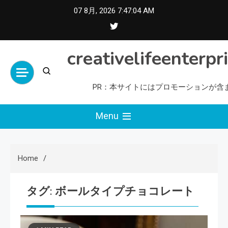
Skip
07 8月, 2026
7:47:05 AM
to
content
creativelifeenterpr
PR：本サイトにはプロモーションが含
Menu
Home
タグ:
ボールタイプチョコレート