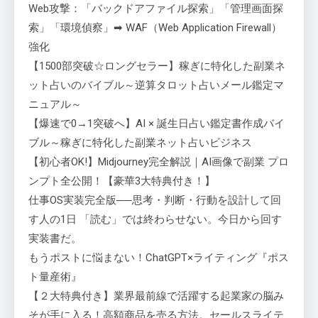
Web攻撃：「バックドアファイル探索」「管理画面探
索」「環境偵察」➡ WAF（Web Application Firewall）
強化
【1500部突破☆ロングセラー】稼ぎに特化した副業ネ
ット占いのバイブル～逆算タロット占いメール鑑定マ
ニュアル～
【爆速で0→1突破へ】AI × 誕生日占い鑑定書作成バイ
ブル～稼ぎに特化した副業ネット占いビジネス
【初心者OK!】Midjourney完全解説｜AI画像で副業 プロ
ンプト全公開！【豪華3大特典付き！】
仕事OS実装完全版──思考・判断・行動を設計して回
す人の1日 「読む」では終わらせない。今日から回す
実装書だ。
もうポストに悩まない！ChatGPT×ライティング『ポス
ト量産術』
【２大特典付き】業界最前線で活躍する起業家の脳み
そが手に入る！高額商品を売る方法。セールスライテ