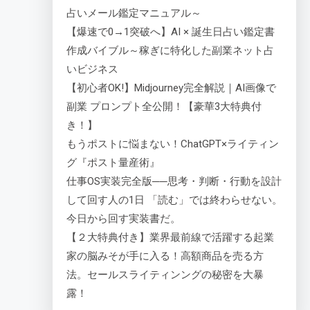
占いメール鑑定マニュアル～
【爆速で0→1突破へ】AI × 誕生日占い鑑定書
作成バイブル～稼ぎに特化した副業ネット占
いビジネス
【初心者OK!】Midjourney完全解説｜AI画像で
副業 プロンプト全公開！【豪華3大特典付
き！】
もうポストに悩まない！ChatGPT×ライティン
グ『ポスト量産術』
仕事OS実装完全版──思考・判断・行動を設計
して回す人の1日 「読む」では終わらせない。
今日から回す実装書だ。
【２大特典付き】業界最前線で活躍する起業
家の脳みそが手に入る！高額商品を売る方
法。セールスライティンングの秘密を大暴
露！