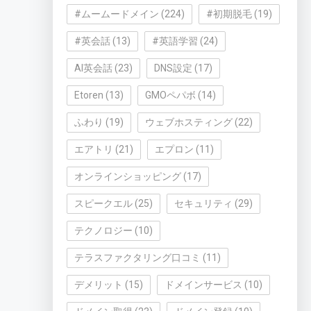
#ムームードメイン
(224)
#初期脱毛
(19)
#英会話
(13)
#英語学習
(24)
AI英会話
(23)
DNS設定
(17)
Etoren
(13)
GMOペパボ
(14)
ふわり
(19)
ウェブホスティング
(22)
エアトリ
(21)
エプロン
(11)
オンラインショッピング
(17)
スピークエル
(25)
セキュリティ
(29)
テクノロジー
(10)
テラスファクタリング口コミ
(11)
デメリット
(15)
ドメインサービス
(10)