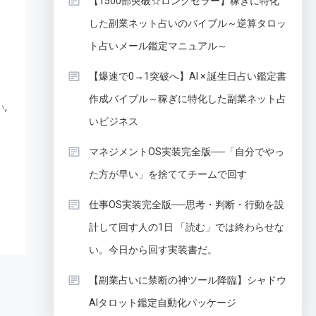
【1500部突破☆ロングセラー】稼ぎに特化
した副業ネット占いのバイブル～逆算タロッ
ト占いメール鑑定マニュアル～
【爆速で0→1突破へ】AI × 誕生日占い鑑定書
作成バイブル～稼ぎに特化した副業ネット占
,
い
いビジネス
マネジメントOS実装完全版──「自分でやっ
た方が早い」を捨ててチームで回す
仕事OS実装完全版──思考・判断・行動を設
計して回す人の1日 「読む」では終わらせな
い。今日から回す実装書だ。
【副業占いに禁断の神ツール降臨】シャドウ
AIタロット鑑定自動化パッケージ