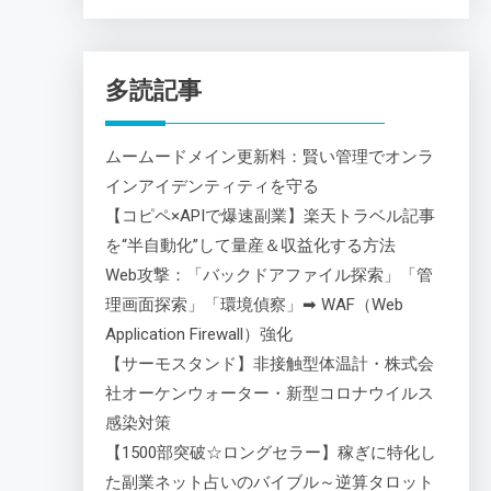
多読記事
ムームードメイン更新料：賢い管理でオンラ
インアイデンティティを守る
【コピペ×APIで爆速副業】楽天トラベル記事
を“半自動化”して量産＆収益化する方法
Web攻撃：「バックドアファイル探索」「管
理画面探索」「環境偵察」➡ WAF（Web
Application Firewall）強化
【サーモスタンド】非接触型体温計・株式会
社オーケンウォーター・新型コロナウイルス
感染対策
【1500部突破☆ロングセラー】稼ぎに特化し
た副業ネット占いのバイブル～逆算タロット