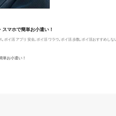
ズ・スマホで簡単お小遣い！
,
,
,
,
ス
ポイ活 アプリ 安全
ポイ活 ワラウ
ポイ活 歩数
ポイ活おすすめしな
で簡単お小遣い！