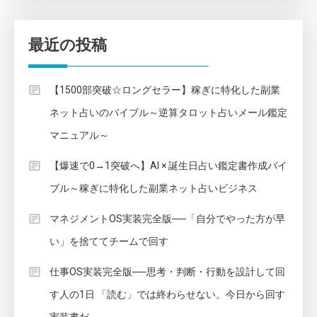
最近の投稿
【1500部突破☆ロングセラー】稼ぎに特化した副業
ネット占いのバイブル～逆算タロット占いメール鑑定
マニュアル～
【爆速で0→1突破へ】AI × 誕生日占い鑑定書作成バイ
ブル～稼ぎに特化した副業ネット占いビジネス
マネジメントOS実装完全版──「自分でやった方が早
い」を捨ててチームで回す
仕事OS実装完全版──思考・判断・行動を設計して回
す人の1日 「読む」では終わらせない。今日から回す
実装書だ。