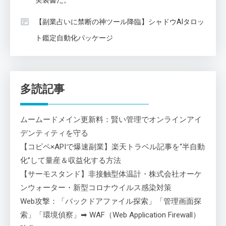
【副業占いに禁断の神ツール降臨】シャドウAIタロッ
ト鑑定自動化パッケージ
多読記事
ムームードメイン更新料：賢い管理でオンラインアイ
デンティティを守る
【コピペ×APIで爆速副業】楽天トラベル記事を“半自動
化”して量産＆収益化する方法
【サーモスタンド】非接触型体温計・株式会社オーケ
ンウォーター・新型コロナウイルス感染対策
Web攻撃：「バックドアファイル探索」「管理画面探
索」「環境偵察」➡ WAF（Web Application Firewall）