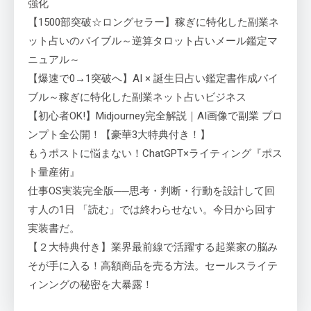
強化
【1500部突破☆ロングセラー】稼ぎに特化した副業ネ
ット占いのバイブル～逆算タロット占いメール鑑定マ
ニュアル～
【爆速で0→1突破へ】AI × 誕生日占い鑑定書作成バイ
ブル～稼ぎに特化した副業ネット占いビジネス
【初心者OK!】Midjourney完全解説｜AI画像で副業 プロ
ンプト全公開！【豪華3大特典付き！】
もうポストに悩まない！ChatGPT×ライティング『ポス
ト量産術』
仕事OS実装完全版──思考・判断・行動を設計して回
す人の1日 「読む」では終わらせない。今日から回す
実装書だ。
【２大特典付き】業界最前線で活躍する起業家の脳み
そが手に入る！高額商品を売る方法。セールスライテ
ィンングの秘密を大暴露！