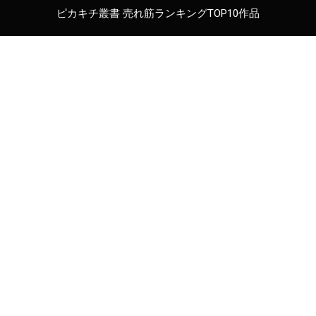
ピカキチ叢書 売れ筋ランキングTOP10作品