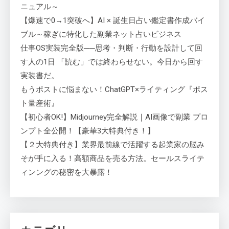
ニュアル～
【爆速で0→1突破へ】AI × 誕生日占い鑑定書作成バイ
ブル～稼ぎに特化した副業ネット占いビジネス
仕事OS実装完全版──思考・判断・行動を設計して回
す人の1日 「読む」では終わらせない。今日から回す
実装書だ。
もうポストに悩まない！ChatGPT×ライティング『ポス
ト量産術』
【初心者OK!】Midjourney完全解説｜AI画像で副業 プロ
ンプト全公開！【豪華3大特典付き！】
【２大特典付き】業界最前線で活躍する起業家の脳み
そが手に入る！高額商品を売る方法。セールスライテ
ィンングの秘密を大暴露！