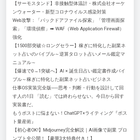
【サーモスタンド】非接触型体温計・株式会社オーケ
ンウォーター・新型コロナウイルス感染対策
Web攻撃：「バックドアファイル探索」「管理画面探
索」「環境偵察」➡ WAF（Web Application Firewall）
強化
【1500部突破☆ロングセラー】稼ぎに特化した副業ネ
ット占いのバイブル～逆算タロット占いメール鑑定マ
ニュアル～
【爆速で0→1突破へ】AI × 誕生日占い鑑定書作成バイ
ブル～稼ぎに特化した副業ネット占いビジネス
仕事OS実装完全版──思考・判断・行動を設計して回
す人の1日 「読む」では終わらせない。今日から回す
実装書だ。
もうポストに悩まない！ChatGPT×ライティング『ポス
ト量産術』
【初心者OK!】Midjourney完全解説｜AI画像で副業 プロ
ンプト全公開！【豪華3大特典付き！】