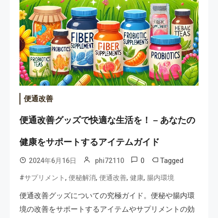
便通改善
便通改善グッズで快適な生活を！ – あなたの
健康をサポートするアイテムガイド
0
Tagged
2024年6月16日
phi72110
,
,
,
,
#サプリメント
便秘解消
便通改善
健康
腸内環境
便通改善グッズについての究極ガイド。便秘や腸内環
境の改善をサポートするアイテムやサプリメントの効