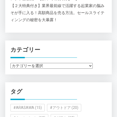
【２大特典付き】業界最前線で活躍する起業家の脳み
そが手に入る！高額商品を売る方法。セールスライテ
ィンングの秘密を大暴露！
カテゴリー
カ
テ
ゴ
リ
タグ
ー
#ARASAWA
(15)
#アウトドア
(20)