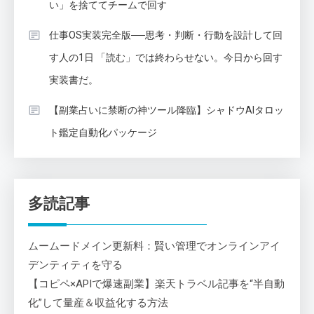
い」を捨ててチームで回す
仕事OS実装完全版──思考・判断・行動を設計して回
す人の1日 「読む」では終わらせない。今日から回す
実装書だ。
【副業占いに禁断の神ツール降臨】シャドウAIタロッ
ト鑑定自動化パッケージ
多読記事
ムームードメイン更新料：賢い管理でオンラインアイ
デンティティを守る
【コピペ×APIで爆速副業】楽天トラベル記事を“半自動
化”して量産＆収益化する方法