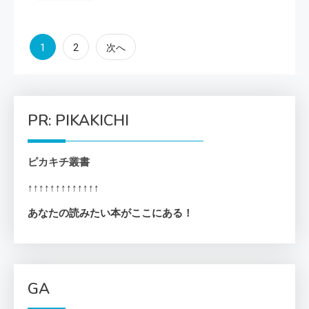
投
1
2
次へ
稿
の
PR: PIKAKICHI
ペ
ピカキチ叢書
ー
↑↑↑↑↑↑↑↑↑↑↑↑↑
ジ
あなたの読みたい本がここにある！
送
り
GA