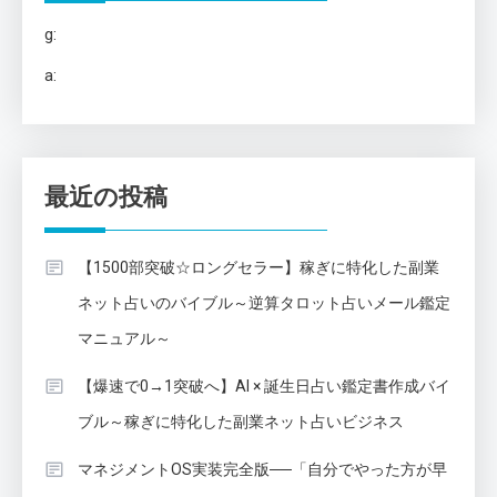
g:
a:
最近の投稿
【1500部突破☆ロングセラー】稼ぎに特化した副業
ネット占いのバイブル～逆算タロット占いメール鑑定
マニュアル～
【爆速で0→1突破へ】AI × 誕生日占い鑑定書作成バイ
ブル～稼ぎに特化した副業ネット占いビジネス
マネジメントOS実装完全版──「自分でやった方が早