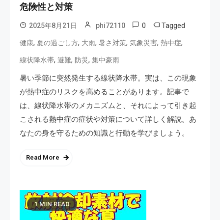
危険性と対策
0
Tagged
2025年8月21日
phi72110
,
,
,
,
,
,
健康
夏の過ごし方
大雨
暑さ対策
気象災害
熱中症
,
,
,
線状降水帯
避難
防災
集中豪雨
暑い季節に突然発生する線状降水帯。実は、この現象
が熱中症のリスクを高めることがあります。記事で
は、線状降水帯のメカニズムと、それによって引き起
こされる熱中症の症状や対策について詳しく解説。あ
なたの身を守るための知識と行動を学びましょう。
Read More
1 MIN READ