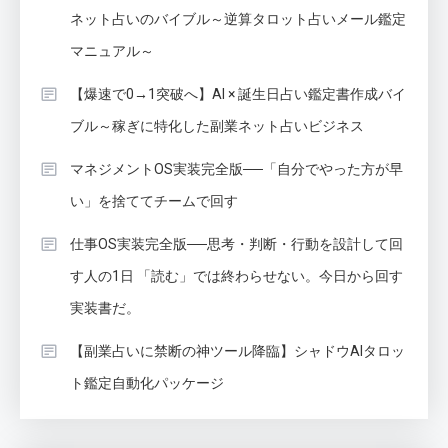
ネット占いのバイブル～逆算タロット占いメール鑑定
マニュアル～
【爆速で0→1突破へ】AI × 誕生日占い鑑定書作成バイ
ブル～稼ぎに特化した副業ネット占いビジネス
マネジメントOS実装完全版──「自分でやった方が早
い」を捨ててチームで回す
仕事OS実装完全版──思考・判断・行動を設計して回
す人の1日 「読む」では終わらせない。今日から回す
実装書だ。
【副業占いに禁断の神ツール降臨】シャドウAIタロッ
ト鑑定自動化パッケージ