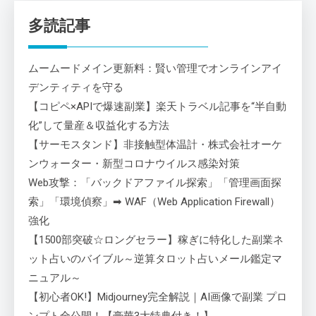
多読記事
ムームードメイン更新料：賢い管理でオンラインアイ
デンティティを守る
【コピペ×APIで爆速副業】楽天トラベル記事を“半自動
化”して量産＆収益化する方法
【サーモスタンド】非接触型体温計・株式会社オーケ
ンウォーター・新型コロナウイルス感染対策
Web攻撃：「バックドアファイル探索」「管理画面探
索」「環境偵察」➡ WAF（Web Application Firewall）
強化
【1500部突破☆ロングセラー】稼ぎに特化した副業ネ
ット占いのバイブル～逆算タロット占いメール鑑定マ
ニュアル～
【初心者OK!】Midjourney完全解説｜AI画像で副業 プロ
ンプト全公開！【豪華3大特典付き！】