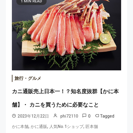
1 MIN READ
旅行・グルメ
カニ通販売上日本一！？知名度抜群【かに本
舗】・ カニを買うために必要なこと
0
Tagged
2023年12月22日
phi72110
,
,
,
かに本舗
かに通販
人気No.1ショップ
匠本舗