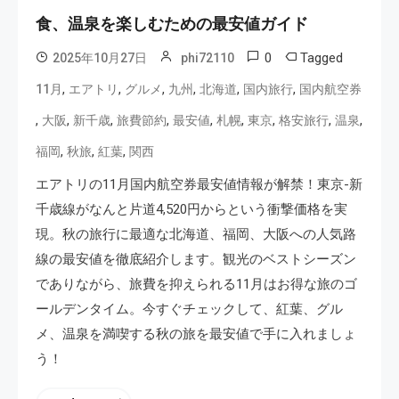
食、温泉を楽しむための最安値ガイド
0
Tagged
2025年10月27日
phi72110
,
,
,
,
,
,
11月
エアトリ
グルメ
九州
北海道
国内旅行
国内航空券
,
,
,
,
,
,
,
,
,
大阪
新千歳
旅費節約
最安値
札幌
東京
格安旅行
温泉
,
,
,
福岡
秋旅
紅葉
関西
エアトリの11月国内航空券最安値情報が解禁！東京-新
千歳線がなんと片道4,520円からという衝撃価格を実
現。秋の旅行に最適な北海道、福岡、大阪への人気路
線の最安値を徹底紹介します。観光のベストシーズン
でありながら、旅費を抑えられる11月はお得な旅のゴ
ールデンタイム。今すぐチェックして、紅葉、グル
メ、温泉を満喫する秋の旅を最安値で手に入れましょ
う！