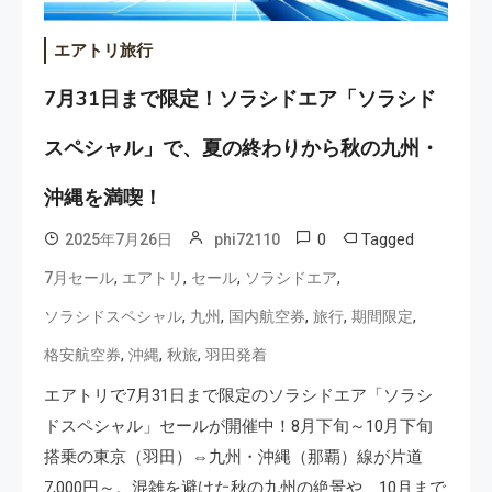
エアトリ旅行
7月31日まで限定！ソラシドエア「ソラシド
スペシャル」で、夏の終わりから秋の九州・
沖縄を満喫！
0
Tagged
2025年7月26日
phi72110
,
,
,
,
7月セール
エアトリ
セール
ソラシドエア
,
,
,
,
,
ソラシドスペシャル
九州
国内航空券
旅行
期間限定
,
,
,
格安航空券
沖縄
秋旅
羽田発着
エアトリで7月31日まで限定のソラシドエア「ソラシ
ドスペシャル」セールが開催中！8月下旬～10月下旬
搭乗の東京（羽田）⇔九州・沖縄（那覇）線が片道
7,000円～。混雑を避けた秋の九州の絶景や、10月まで