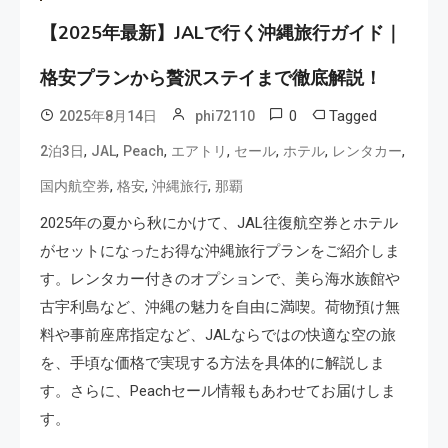
【2025年最新】JALで行く沖縄旅行ガイド｜
格安プランから贅沢ステイまで徹底解説！
0
Tagged
2025年8月14日
phi72110
,
,
,
,
,
,
,
2泊3日
JAL
Peach
エアトリ
セール
ホテル
レンタカー
,
,
,
国内航空券
格安
沖縄旅行
那覇
2025年の夏から秋にかけて、JAL往復航空券とホテル
がセットになったお得な沖縄旅行プランをご紹介しま
す。レンタカー付きのオプションで、美ら海水族館や
古宇利島など、沖縄の魅力を自由に満喫。荷物預け無
料や事前座席指定など、JALならではの快適な空の旅
を、手頃な価格で実現する方法を具体的に解説しま
す。さらに、Peachセール情報もあわせてお届けしま
す。