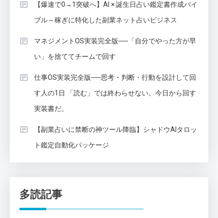
【爆速で0→1突破へ】AI × 誕生日占い鑑定書作成バイ
ブル～稼ぎに特化した副業ネット占いビジネス
マネジメントOS実装完全版──「自分でやった方が早
い」を捨ててチームで回す
仕事OS実装完全版──思考・判断・行動を設計して回
す人の1日 「読む」では終わらせない。今日から回す
実装書だ。
【副業占いに禁断の神ツール降臨】シャドウAIタロッ
ト鑑定自動化パッケージ
多読記事