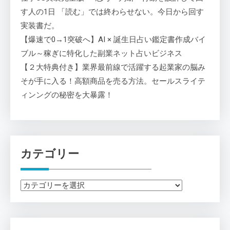
す人の1日 「読む」では終わらせない。今日から回す
実装書だ。
【爆速で0→1突破へ】AI × 誕生日占い鑑定書作成バイ
ブル～稼ぎに特化した副業ネット占いビジネス
【２大特典付き】業界最前線で活躍する起業家の脳み
そが手に入る！高額商品を売る方法。セールスライテ
ィンングの秘密を大暴露！
カテゴリー
カ
テ
ゴ
リ