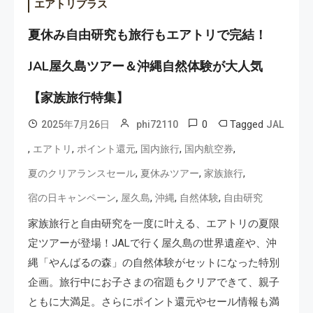
エアトリプラス
夏休み自由研究も旅行もエアトリで完結！
JAL屋久島ツアー＆沖縄自然体験が大人気
【家族旅行特集】
0
Tagged
2025年7月26日
phi72110
JAL
,
,
,
,
,
エアトリ
ポイント還元
国内旅行
国内航空券
,
,
,
夏のクリアランスセール
夏休みツアー
家族旅行
,
,
,
,
宿の日キャンペーン
屋久島
沖縄
自然体験
自由研究
家族旅行と自由研究を一度に叶える、エアトリの夏限
定ツアーが登場！JALで行く屋久島の世界遺産や、沖
縄「やんばるの森」の自然体験がセットになった特別
企画。旅行中にお子さまの宿題もクリアできて、親子
ともに大満足。さらにポイント還元やセール情報も満