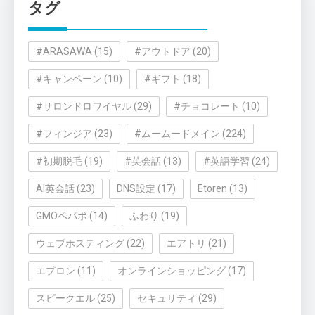
タグ
ー
#ARASAWA
(15)
#アウトドア
(20)
#キャンペーン
(10)
#ギフト
(18)
#サロンドロワイヤル
(29)
#チョコレート
(10)
#フィンジア
(23)
#ムームードメイン
(224)
#初期脱毛
(19)
#英会話
(13)
#英語学習
(24)
AI英会話
(23)
DNS設定
(17)
Etoren
(13)
GMOペパボ
(14)
ふわり
(19)
ウェブホスティング
(22)
エアトリ
(21)
エプロン
(11)
オンラインショッピング
(17)
スピークエル
(25)
セキュリティ
(29)