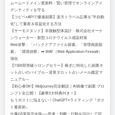
ムームードメイン更新料：賢い管理でオンラインアイ
デンティティを守る
【コピペ×APIで爆速副業】楽天トラベル記事を“半自動
化”して量産＆収益化する方法
【サーモスタンド】非接触型体温計・株式会社オーケ
ンウォーター・新型コロナウイルス感染対策
Web攻撃：「バックドアファイル探索」「管理画面探
索」「環境偵察」➡ WAF（Web Application Firewall）
強化
【1500部突破☆ロングセラー】稼ぎに特化した副業ネ
ット占いのバイブル～逆算タロット占いメール鑑定マ
ニュアル～
【初心者OK!】Midjourney完全解説｜AI画像で副業 プロ
ンプト全公開！【豪華3大特典付き！】
もうポストに悩まない！ChatGPT×ライティング『ポス
ト量産術』
仕事OS実装完全版──思考・判断・行動を設計して回