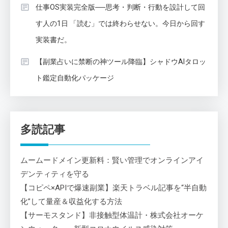
仕事OS実装完全版──思考・判断・行動を設計して回
す人の1日 「読む」では終わらせない。今日から回す
実装書だ。
【副業占いに禁断の神ツール降臨】シャドウAIタロッ
ト鑑定自動化パッケージ
多読記事
ムームードメイン更新料：賢い管理でオンラインアイ
デンティティを守る
【コピペ×APIで爆速副業】楽天トラベル記事を“半自動
化”して量産＆収益化する方法
【サーモスタンド】非接触型体温計・株式会社オーケ