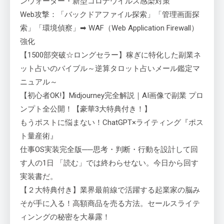
ンウォーター・新型コロナウイルス感染対策
Web攻撃：「バックドアファイル探索」「管理画面探
索」「環境偵察」➡ WAF（Web Application Firewall）
強化
【1500部突破☆ロングセラー】稼ぎに特化した副業ネ
ット占いのバイブル～逆算タロット占いメール鑑定マ
ニュアル～
【初心者OK!】Midjourney完全解説｜AI画像で副業 プロ
ンプト全公開！【豪華3大特典付き！】
もうポストに悩まない！ChatGPT×ライティング『ポス
ト量産術』
仕事OS実装完全版──思考・判断・行動を設計して回
す人の1日 「読む」では終わらせない。今日から回す
実装書だ。
【２大特典付き】業界最前線で活躍する起業家の脳み
そが手に入る！高額商品を売る方法。セールスライテ
ィンングの秘密を大暴露！