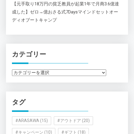
【元手取り18万円の貧乏教員が起業1年で月商3.6億達
成した】ゼロ→億おさる式7Daysマインドセットオー
ディオブートキャンプ
カテゴリー
カ
テ
ゴ
リ
タグ
ー
#ARASAWA
(15)
#アウトドア
(20)
#キャンペーン
(10)
#ギフト
(18)