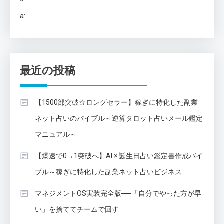
a:
最近の投稿
【1500部突破☆ロングセラー】稼ぎに特化した副業
ネット占いのバイブル～逆算タロット占いメール鑑定
マニュアル～
【爆速で0→1突破へ】AI × 誕生日占い鑑定書作成バイ
ブル～稼ぎに特化した副業ネット占いビジネス
マネジメントOS実装完全版──「自分でやった方が早
い」を捨ててチームで回す