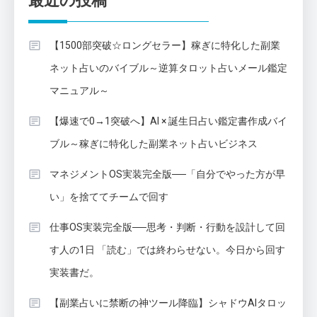
最近の投稿
【1500部突破☆ロングセラー】稼ぎに特化した副業
ネット占いのバイブル～逆算タロット占いメール鑑定
マニュアル～
【爆速で0→1突破へ】AI × 誕生日占い鑑定書作成バイ
ブル～稼ぎに特化した副業ネット占いビジネス
マネジメントOS実装完全版──「自分でやった方が早
い」を捨ててチームで回す
仕事OS実装完全版──思考・判断・行動を設計して回
す人の1日 「読む」では終わらせない。今日から回す
実装書だ。
【副業占いに禁断の神ツール降臨】シャドウAIタロッ