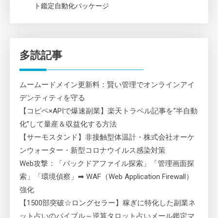
ト鑑定自動化パッケージ
多読記事
ムームードメイン更新料：賢い管理でオンラインアイ
デンティティを守る
【コピペ×APIで爆速副業】楽天トラベル記事を“半自動
化”して量産＆収益化する方法
【サーモスタンド】非接触型体温計・株式会社オーケ
ンウォーター・新型コロナウイルス感染対策
Web攻撃：「バックドアファイル探索」「管理画面探
索」「環境偵察」➡ WAF（Web Application Firewall）
強化
【1500部突破☆ロングセラー】稼ぎに特化した副業ネ
ット占いのバイブル～逆算タロット占いメール鑑定マ