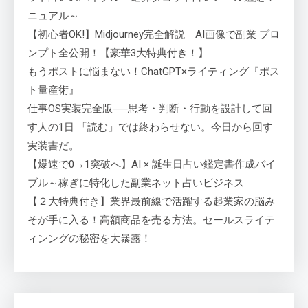
ニュアル～
【初心者OK!】Midjourney完全解説｜AI画像で副業 プロ
ンプト全公開！【豪華3大特典付き！】
もうポストに悩まない！ChatGPT×ライティング『ポス
ト量産術』
仕事OS実装完全版──思考・判断・行動を設計して回
す人の1日 「読む」では終わらせない。今日から回す
実装書だ。
【爆速で0→1突破へ】AI × 誕生日占い鑑定書作成バイ
ブル～稼ぎに特化した副業ネット占いビジネス
【２大特典付き】業界最前線で活躍する起業家の脳み
そが手に入る！高額商品を売る方法。セールスライテ
ィンングの秘密を大暴露！