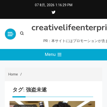
Skip
07 8月, 2026
1:16:29 PM
to
content
creativelifeenterpr
PR：本サイトにはプロモーションが含
Menu
Home
タグ:
強盗未遂