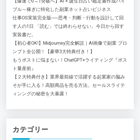
【爆速で0→1突破へ】AI × 誕生日占い鑑定書作成バイ
ブル～稼ぎに特化した副業ネット占いビジネス
仕事OS実装完全版──思考・判断・行動を設計して回
す人の1日 「読む」では終わらせない。今日から回す
実装書だ。
【初心者OK!】Midjourney完全解説｜AI画像で副業 プロ
ンプト全公開！【豪華3大特典付き！】
もうポストに悩まない！ChatGPT×ライティング『ポス
ト量産術』
【２大特典付き】業界最前線で活躍する起業家の脳み
そが手に入る！高額商品を売る方法。セールスライテ
ィンングの秘密を大暴露！
カテゴリー