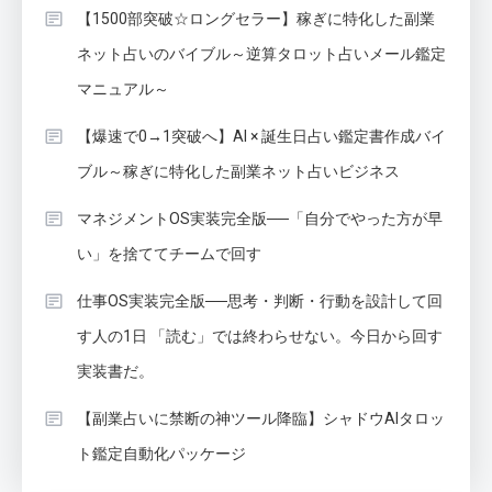
【1500部突破☆ロングセラー】稼ぎに特化した副業
ネット占いのバイブル～逆算タロット占いメール鑑定
マニュアル～
【爆速で0→1突破へ】AI × 誕生日占い鑑定書作成バイ
ブル～稼ぎに特化した副業ネット占いビジネス
マネジメントOS実装完全版──「自分でやった方が早
い」を捨ててチームで回す
仕事OS実装完全版──思考・判断・行動を設計して回
す人の1日 「読む」では終わらせない。今日から回す
実装書だ。
【副業占いに禁断の神ツール降臨】シャドウAIタロッ
ト鑑定自動化パッケージ