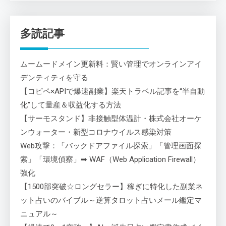
多読記事
ムームードメイン更新料：賢い管理でオンラインアイ
デンティティを守る
【コピペ×APIで爆速副業】楽天トラベル記事を“半自動
化”して量産＆収益化する方法
【サーモスタンド】非接触型体温計・株式会社オーケ
ンウォーター・新型コロナウイルス感染対策
Web攻撃：「バックドアファイル探索」「管理画面探
索」「環境偵察」➡ WAF（Web Application Firewall）
強化
【1500部突破☆ロングセラー】稼ぎに特化した副業ネ
ット占いのバイブル～逆算タロット占いメール鑑定マ
ニュアル～