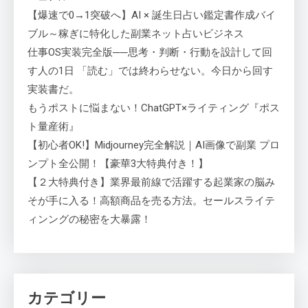
【爆速で0→1突破へ】AI × 誕生日占い鑑定書作成バイ
ブル～稼ぎに特化した副業ネット占いビジネス
仕事OS実装完全版──思考・判断・行動を設計して回
す人の1日 「読む」では終わらせない。今日から回す
実装書だ。
もうポストに悩まない！ChatGPT×ライティング『ポス
ト量産術』
【初心者OK!】Midjourney完全解説｜AI画像で副業 プロ
ンプト全公開！【豪華3大特典付き！】
【２大特典付き】業界最前線で活躍する起業家の脳み
そが手に入る！高額商品を売る方法。セールスライテ
ィンングの秘密を大暴露！
カテゴリー