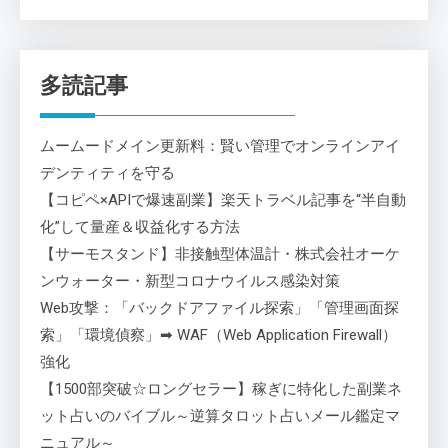
多読記事
ムームードメイン更新料：賢い管理でオンラインアイ
デンティティを守る
【コピペ×APIで爆速副業】楽天トラベル記事を“半自動
化”して量産＆収益化する方法
【サーモスタンド】非接触型体温計・株式会社オーケ
ンウォーター・新型コロナウイルス感染対策
Web攻撃：「バックドアファイル探索」「管理画面探
索」「環境偵察」➡ WAF（Web Application Firewall）
強化
【1500部突破☆ロングセラー】稼ぎに特化した副業ネ
ット占いのバイブル～逆算タロット占いメール鑑定マ
ニュアル～