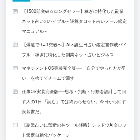
【1500部突破☆ロングセラー】稼ぎに特化した副業
ネット占いのバイブル～逆算タロット占いメール鑑定
マニュアル～
【爆速で0→1突破へ】AI × 誕生日占い鑑定書作成バイ
ブル～稼ぎに特化した副業ネット占いビジネス
マネジメントOS実装完全版──「自分でやった方が早
い」を捨ててチームで回す
仕事OS実装完全版──思考・判断・行動を設計して回
す人の1日 「読む」では終わらせない。今日から回す
実装書だ。
【副業占いに禁断の神ツール降臨】シャドウAIタロッ
ト鑑定自動化パッケージ