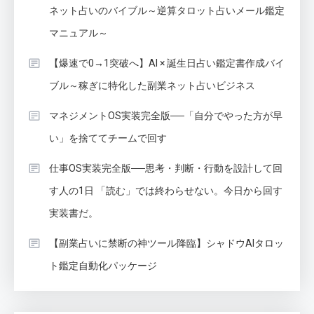
ネット占いのバイブル～逆算タロット占いメール鑑定
マニュアル～
【爆速で0→1突破へ】AI × 誕生日占い鑑定書作成バイ
ブル～稼ぎに特化した副業ネット占いビジネス
マネジメントOS実装完全版──「自分でやった方が早
い」を捨ててチームで回す
仕事OS実装完全版──思考・判断・行動を設計して回
す人の1日 「読む」では終わらせない。今日から回す
実装書だ。
【副業占いに禁断の神ツール降臨】シャドウAIタロッ
ト鑑定自動化パッケージ