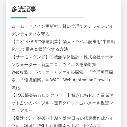
多読記事
ムームードメイン更新料：賢い管理でオンラインアイ
デンティティを守る
【コピペ×APIで爆速副業】楽天トラベル記事を“半自動
化”して量産＆収益化する方法
【サーモスタンド】非接触型体温計・株式会社オーケ
ンウォーター・新型コロナウイルス感染対策
Web攻撃：「バックドアファイル探索」「管理画面探
索」「環境偵察」➡ WAF（Web Application Firewall）
強化
【1500部突破☆ロングセラー】稼ぎに特化した副業ネ
ット占いのバイブル～逆算タロット占いメール鑑定マ
ニュアル～
【爆速で0→1突破へ】AI × 誕生日占い鑑定書作成バイ
ブル～稼ぎに特化した副業ネット占いビジネス