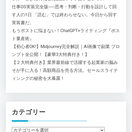
仕事OS実装完全版──思考・判断・行動を設計して回
す人の1日 「読む」では終わらせない。今日から回す
実装書だ。
もうポストに悩まない！ChatGPT×ライティング『ポス
ト量産術』
【初心者OK!】Midjourney完全解説｜AI画像で副業 プロ
ンプト全公開！【豪華3大特典付き！】
【２大特典付き】業界最前線で活躍する起業家の脳み
そが手に入る！高額商品を売る方法。セールスライテ
ィンングの秘密を大暴露！
カテゴリー
カ