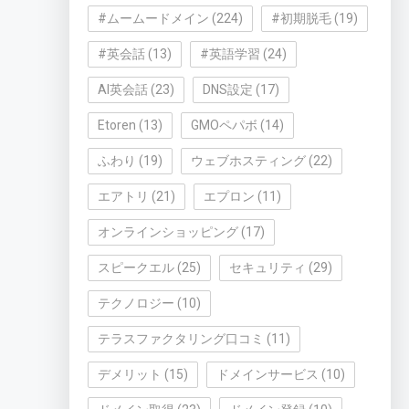
#ムームードメイン
(224)
#初期脱毛
(19)
#英会話
(13)
#英語学習
(24)
AI英会話
(23)
DNS設定
(17)
Etoren
(13)
GMOペパボ
(14)
ふわり
(19)
ウェブホスティング
(22)
エアトリ
(21)
エプロン
(11)
オンラインショッピング
(17)
スピークエル
(25)
セキュリティ
(29)
テクノロジー
(10)
テラスファクタリング口コミ
(11)
デメリット
(15)
ドメインサービス
(10)