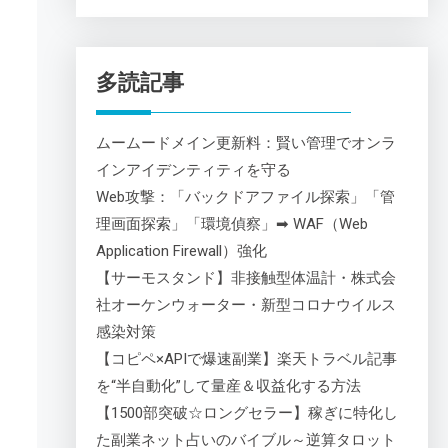
多読記事
ムームードメイン更新料：賢い管理でオンラ
インアイデンティティを守る
Web攻撃：「バックドアファイル探索」「管
理画面探索」「環境偵察」➡ WAF（Web
Application Firewall）強化
【サーモスタンド】非接触型体温計・株式会
社オーケンウォーター・新型コロナウイルス
感染対策
【コピペ×APIで爆速副業】楽天トラベル記事
。
を“半自動化”して量産＆収益化する方法
【1500部突破☆ロングセラー】稼ぎに特化し
た副業ネット占いのバイブル～逆算タロット