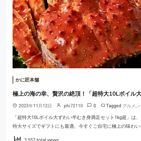
かに匠本舗
極上の海の幸、贅沢の絶頂！「超特大10Lボイル大
0
Tagged
,
2023年11月12日
phi72110
グルメ
「超特大10Lボイル大ずわい半むき身満足セット1kg超」は
特大サイズでギフトにも最適。今すぐご自宅に極上の味わい
3,557 total views