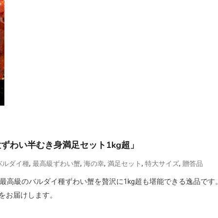
ずわい半むき身満足セット1kg超」
,
,
,
,
,
バルダイ種
最高級ずわい蟹
海の幸
満足セット
特大サイズ
贈答品
、最高級のバルダイ種ずわい蟹を贅沢に1kg超も堪能できる逸品です
をお届けします。