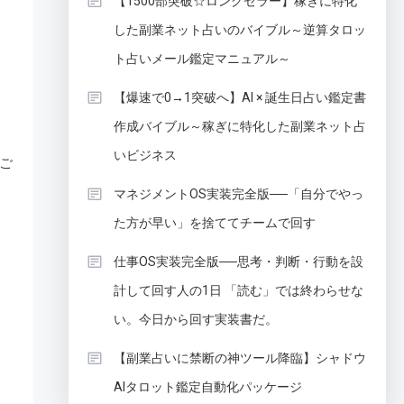
【1500部突破☆ロングセラー】稼ぎに特化
した副業ネット占いのバイブル～逆算タロッ
ト占いメール鑑定マニュアル～
【爆速で0→1突破へ】AI × 誕生日占い鑑定書
作成バイブル～稼ぎに特化した副業ネット占
いビジネス
ご
マネジメントOS実装完全版──「自分でやっ
た方が早い」を捨ててチームで回す
仕事OS実装完全版──思考・判断・行動を設
計して回す人の1日 「読む」では終わらせな
い。今日から回す実装書だ。
【副業占いに禁断の神ツール降臨】シャドウ
AIタロット鑑定自動化パッケージ