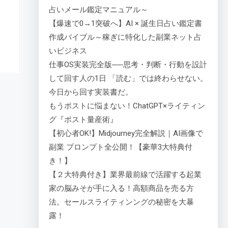
占いメール鑑定マニュアル～
【爆速で0→1突破へ】AI × 誕生日占い鑑定書
作成バイブル～稼ぎに特化した副業ネット占
いビジネス
仕事OS実装完全版──思考・判断・行動を設計
して回す人の1日 「読む」では終わらせない。
今日から回す実装書だ。
もうポストに悩まない！ChatGPT×ライティン
グ『ポスト量産術』
【初心者OK!】Midjourney完全解説｜AI画像で
副業 プロンプト全公開！【豪華3大特典付
き！】
【２大特典付き】業界最前線で活躍する起業
家の脳みそが手に入る！高額商品を売る方
法。セールスライティンングの秘密を大暴
露！