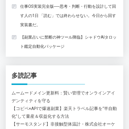
仕事OS実装完全版──思考・判断・行動を設計して回
す人の1日 「読む」では終わらせない。今日から回す
実装書だ。
【副業占いに禁断の神ツール降臨】シャドウAIタロッ
ト鑑定自動化パッケージ
多読記事
ムームードメイン更新料：賢い管理でオンラインアイ
デンティティを守る
【コピペ×APIで爆速副業】楽天トラベル記事を“半自動
化”して量産＆収益化する方法
【サーモスタンド】非接触型体温計・株式会社オーケ