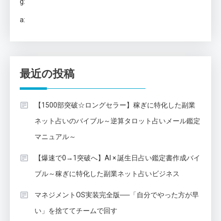
g:
a:
最近の投稿
【1500部突破☆ロングセラー】稼ぎに特化した副業
ネット占いのバイブル～逆算タロット占いメール鑑定
マニュアル～
【爆速で0→1突破へ】AI × 誕生日占い鑑定書作成バイ
ブル～稼ぎに特化した副業ネット占いビジネス
マネジメントOS実装完全版──「自分でやった方が早
い」を捨ててチームで回す