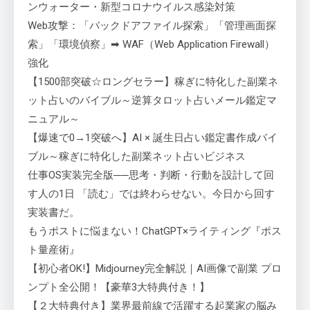
ンウォーター・新型コロナウイルス感染対策
Web攻撃：「バックドアファイル探索」「管理画面探
索」「環境偵察」➡ WAF（Web Application Firewall）
強化
【1500部突破☆ロングセラー】稼ぎに特化した副業ネ
ット占いのバイブル～逆算タロット占いメール鑑定マ
ニュアル～
【爆速で0→1突破へ】AI × 誕生日占い鑑定書作成バイ
ブル～稼ぎに特化した副業ネット占いビジネス
仕事OS実装完全版──思考・判断・行動を設計して回
す人の1日 「読む」では終わらせない。今日から回す
実装書だ。
もうポストに悩まない！ChatGPT×ライティング『ポス
ト量産術』
【初心者OK!】Midjourney完全解説｜AI画像で副業 プロ
ンプト全公開！【豪華3大特典付き！】
【２大特典付き】業界最前線で活躍する起業家の脳み