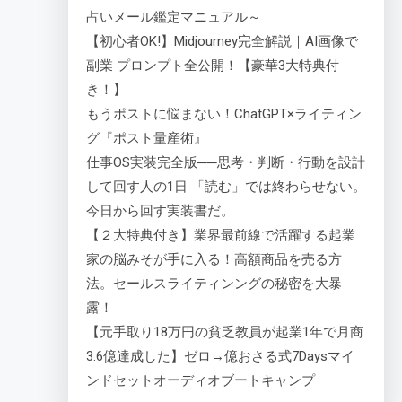
占いメール鑑定マニュアル～
【初心者OK!】Midjourney完全解説｜AI画像で
副業 プロンプト全公開！【豪華3大特典付
き！】
もうポストに悩まない！ChatGPT×ライティン
グ『ポスト量産術』
仕事OS実装完全版──思考・判断・行動を設計
して回す人の1日 「読む」では終わらせない。
今日から回す実装書だ。
【２大特典付き】業界最前線で活躍する起業
家の脳みそが手に入る！高額商品を売る方
法。セールスライティンングの秘密を大暴
露！
【元手取り18万円の貧乏教員が起業1年で月商
3.6億達成した】ゼロ→億おさる式7Daysマイ
ンドセットオーディオブートキャンプ