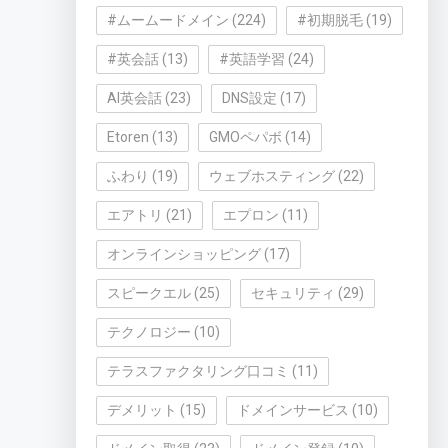
#ムームードメイン
(224)
#初期脱毛
(19)
#英会話
(13)
#英語学習
(24)
AI英会話
(23)
DNS設定
(17)
Etoren
(13)
GMOペパボ
(14)
ふわり
(19)
ウェブホスティング
(22)
エアトリ
(21)
エプロン
(11)
オンラインショッピング
(17)
スピークエル
(25)
セキュリティ
(29)
テクノロジー
(10)
テラスファクタリング口コミ
(11)
デメリット
(15)
ドメインサービス
(10)