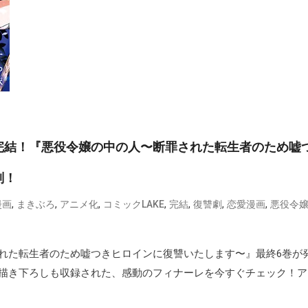
完結！『悪役令嬢の中の人〜断罪された転生者のため嘘
剖！
,
,
,
,
,
,
,
漫画
まきぶろ
アニメ化
コミックLAKE
完結
復讐劇
恋愛漫画
悪役令
れた転生者のため嘘つきヒロインに復讐いたします〜』最終6巻が
描き下ろしも収録された、感動のフィナーレを今すぐチェック！ア