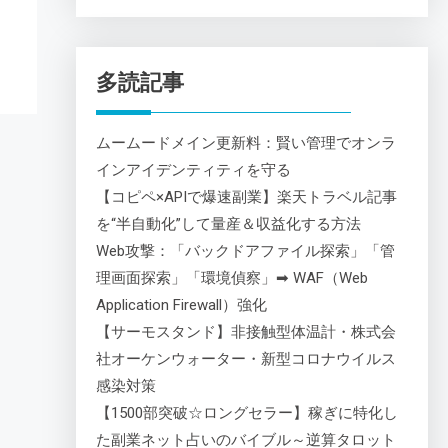
多読記事
ムームードメイン更新料：賢い管理でオンラ
インアイデンティティを守る
【コピペ×APIで爆速副業】楽天トラベル記事
を“半自動化”して量産＆収益化する方法
Web攻撃：「バックドアファイル探索」「管
理画面探索」「環境偵察」➡ WAF（Web
Application Firewall）強化
【サーモスタンド】非接触型体温計・株式会
社オーケンウォーター・新型コロナウイルス
感染対策
【1500部突破☆ロングセラー】稼ぎに特化し
た副業ネット占いのバイブル～逆算タロット