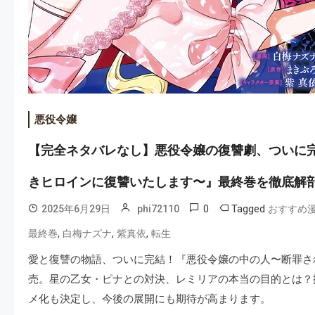
悪役令嬢
【完全ネタバレなし】悪役令嬢の復讐劇、ついに
きヒロインに復讐いたします〜』最終巻を徹底解
0
Tagged
2025年6月29日
phi72110
おすすめ
,
,
,
最終巻
白梅ナズナ
紫真依
転生
愛と復讐の物語、ついに完結！『悪役令嬢の中の人〜断罪さ
売。星の乙女・ピナとの対決、レミリアの本当の目的とは？
メ化も決定し、今後の展開にも期待が高まります。