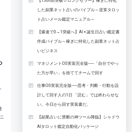
【1500部突破☆ロングセラー】稼ぎに特化
した副業ネット占いのバイブル～逆算タロッ
ト占いメール鑑定マニュアル～
【爆速で0→1突破へ】AI × 誕生日占い鑑定書
作成バイブル～稼ぎに特化した副業ネット占
いビジネス
つ
マネジメントOS実装完全版──「自分でやっ
た方が早い」を捨ててチームで回す
仕事OS実装完全版──思考・判断・行動を設
,
嬢
計して回す人の1日 「読む」では終わらせな
い。今日から回す実装書だ。
発
ニ
【副業占いに禁断の神ツール降臨】シャドウ
AIタロット鑑定自動化パッケージ