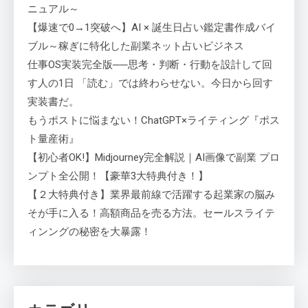
ニュアル～
【爆速で0→1突破へ】AI × 誕生日占い鑑定書作成バイ
ブル～稼ぎに特化した副業ネット占いビジネス
仕事OS実装完全版──思考・判断・行動を設計して回
す人の1日 「読む」では終わらせない。今日から回す
実装書だ。
もうポストに悩まない！ChatGPT×ライティング『ポス
ト量産術』
【初心者OK!】Midjourney完全解説｜AI画像で副業 プロ
ンプト全公開！【豪華3大特典付き！】
【２大特典付き】業界最前線で活躍する起業家の脳み
そが手に入る！高額商品を売る方法。セールスライテ
ィンングの秘密を大暴露！