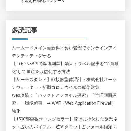
ト鑑定自動化パッケージ
多読記事
ムームードメイン更新料：賢い管理でオンラインアイ
デンティティを守る
【コピペ×APIで爆速副業】楽天トラベル記事を“半自動
化”して量産＆収益化する方法
【サーモスタンド】非接触型体温計・株式会社オーケ
ンウォーター・新型コロナウイルス感染対策
Web攻撃：「バックドアファイル探索」「管理画面探
索」「環境偵察」➡ WAF（Web Application Firewall）
強化
【1500部突破☆ロングセラー】稼ぎに特化した副業ネ
ット占いのバイブル～逆算タロット占いメール鑑定マ