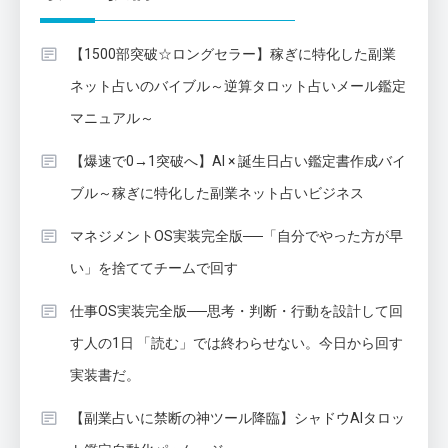
【1500部突破☆ロングセラー】稼ぎに特化した副業
ネット占いのバイブル～逆算タロット占いメール鑑定
マニュアル～
【爆速で0→1突破へ】AI × 誕生日占い鑑定書作成バイ
ブル～稼ぎに特化した副業ネット占いビジネス
マネジメントOS実装完全版──「自分でやった方が早
い」を捨ててチームで回す
仕事OS実装完全版──思考・判断・行動を設計して回
す人の1日 「読む」では終わらせない。今日から回す
実装書だ。
【副業占いに禁断の神ツール降臨】シャドウAIタロッ