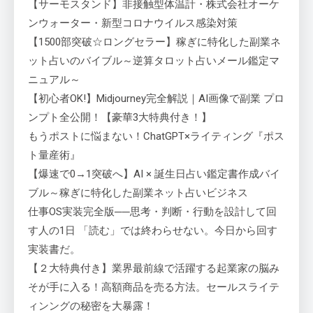
【サーモスタンド】非接触型体温計・株式会社オーケ
ンウォーター・新型コロナウイルス感染対策
【1500部突破☆ロングセラー】稼ぎに特化した副業ネ
ット占いのバイブル～逆算タロット占いメール鑑定マ
ニュアル～
【初心者OK!】Midjourney完全解説｜AI画像で副業 プロ
ンプト全公開！【豪華3大特典付き！】
もうポストに悩まない！ChatGPT×ライティング『ポス
ト量産術』
【爆速で0→1突破へ】AI × 誕生日占い鑑定書作成バイ
ブル～稼ぎに特化した副業ネット占いビジネス
仕事OS実装完全版──思考・判断・行動を設計して回
す人の1日 「読む」では終わらせない。今日から回す
実装書だ。
【２大特典付き】業界最前線で活躍する起業家の脳み
そが手に入る！高額商品を売る方法。セールスライテ
ィンングの秘密を大暴露！