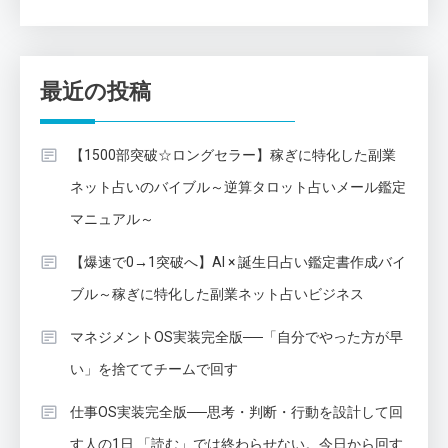
最近の投稿
【1500部突破☆ロングセラー】稼ぎに特化した副業
ネット占いのバイブル～逆算タロット占いメール鑑定
マニュアル～
【爆速で0→1突破へ】AI × 誕生日占い鑑定書作成バイ
ブル～稼ぎに特化した副業ネット占いビジネス
マネジメントOS実装完全版──「自分でやった方が早
い」を捨ててチームで回す
仕事OS実装完全版──思考・判断・行動を設計して回
す人の1日 「読む」では終わらせない。今日から回す