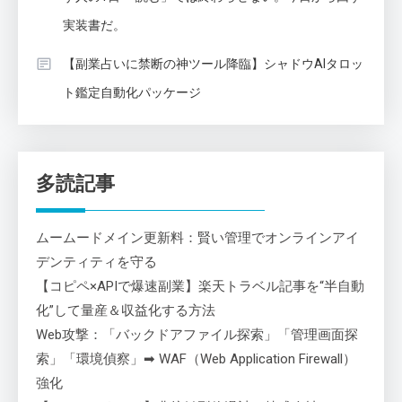
実装書だ。
【副業占いに禁断の神ツール降臨】シャドウAIタロッ
ト鑑定自動化パッケージ
多読記事
ムームードメイン更新料：賢い管理でオンラインアイ
デンティティを守る
【コピペ×APIで爆速副業】楽天トラベル記事を“半自動
化”して量産＆収益化する方法
Web攻撃：「バックドアファイル探索」「管理画面探
索」「環境偵察」➡ WAF（Web Application Firewall）
強化