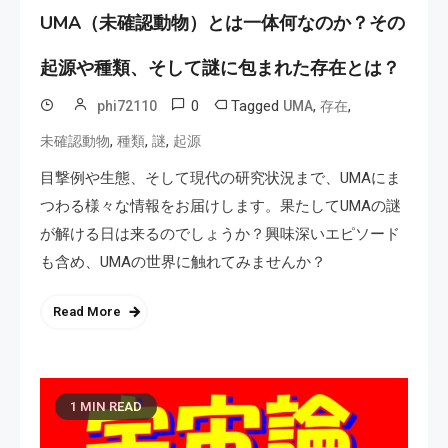
UMA（未確認動物）とは一体何なのか？その
起源や種類、そして謎に包まれた存在とは？
0
Tagged
,
,
phi72110
UMA
存在
,
,
,
未確認動物
種類
謎
起源
目撃例や生態、そして現代の研究状況まで、UMAにま
つわる様々な情報をお届けします。果たしてUMAの謎
が解ける日は来るのでしょうか？興味深いエピソード
も含め、UMAの世界に触れてみませんか？
Read More
1 MIN READ