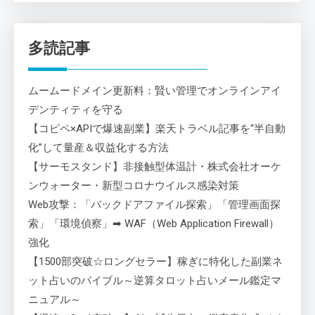
多読記事
ムームードメイン更新料：賢い管理でオンラインアイ
デンティティを守る
【コピペ×APIで爆速副業】楽天トラベル記事を“半自動
化”して量産＆収益化する方法
【サーモスタンド】非接触型体温計・株式会社オーケ
ンウォーター・新型コロナウイルス感染対策
Web攻撃：「バックドアファイル探索」「管理画面探
索」「環境偵察」➡ WAF（Web Application Firewall）
強化
【1500部突破☆ロングセラー】稼ぎに特化した副業ネ
ット占いのバイブル～逆算タロット占いメール鑑定マ
ニュアル～