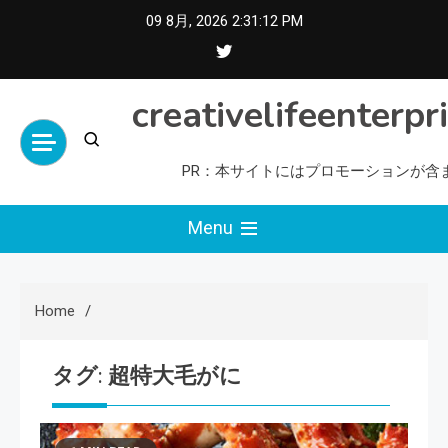
Skip
09 8月, 2026
2:31:12 PM
to
content
creativelifeenterpr
PR：本サイトにはプロモーションが含
Menu
Home
タグ:
超特大毛がに