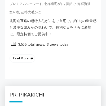
,
,
,
,
プレミアムシーフード
北海道毛がに
浜茹で
海鮮贅沢
,
蟹味噌
超特大毛がに
北海道直送の超特大毛がにをご自宅で。約1kgの重量感
と濃厚な蟹みその味わいで、特別な日をさらに豪華
に。限定特価でご提供中！
3,505 total views, 3 views today
Read More
PR: PIKAKICHI