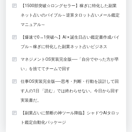
【1500部突破☆ロングセラー】稼ぎに特化した副業
ネット占いのバイブル～逆算タロット占いメール鑑定
マニュアル～
【爆速で0→1突破へ】AI × 誕生日占い鑑定書作成バイ
ブル～稼ぎに特化した副業ネット占いビジネス
マネジメントOS実装完全版──「自分でやった方が早
い」を捨ててチームで回す
仕事OS実装完全版──思考・判断・行動を設計して回
す人の1日 「読む」では終わらせない。今日から回す
実装書だ。
【副業占いに禁断の神ツール降臨】シャドウAIタロッ
ト鑑定自動化パッケージ