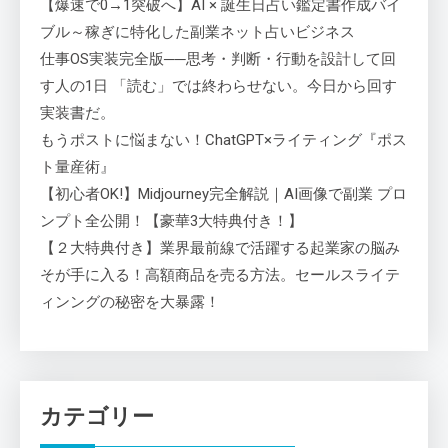
【爆速で0→1突破へ】AI × 誕生日占い鑑定書作成バイ
ブル～稼ぎに特化した副業ネット占いビジネス
仕事OS実装完全版──思考・判断・行動を設計して回
す人の1日 「読む」では終わらせない。今日から回す
実装書だ。
もうポストに悩まない！ChatGPT×ライティング『ポス
ト量産術』
【初心者OK!】Midjourney完全解説｜AI画像で副業 プロ
ンプト全公開！【豪華3大特典付き！】
【２大特典付き】業界最前線で活躍する起業家の脳み
そが手に入る！高額商品を売る方法。セールスライテ
ィンングの秘密を大暴露！
カテゴリー