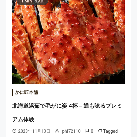
1 MIN READ
かに匠本舗
北海道浜茹で毛がに姿 4杯 – 通も唸るプレミ
アム体験
0
Tagged
2023年11月13日
phi72110