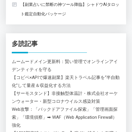
【副業占いに禁断の神ツール降臨】シャドウAIタロッ
ト鑑定自動化パッケージ
多読記事
ムームードメイン更新料：賢い管理でオンラインアイ
デンティティを守る
【コピペ×APIで爆速副業】楽天トラベル記事を“半自動
化”して量産＆収益化する方法
【サーモスタンド】非接触型体温計・株式会社オーケ
ンウォーター・新型コロナウイルス感染対策
Web攻撃：「バックドアファイル探索」「管理画面探
索」「環境偵察」➡ WAF（Web Application Firewall）
強化