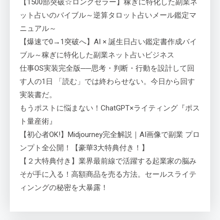
【1500部突破☆ロングセラー】稼ぎに特化した副業ネ
ット占いのバイブル～逆算タロット占いメール鑑定マ
ニュアル～
【爆速で0→1突破へ】AI × 誕生日占い鑑定書作成バイ
ブル～稼ぎに特化した副業ネット占いビジネス
仕事OS実装完全版──思考・判断・行動を設計して回
す人の1日 「読む」では終わらせない。今日から回す
実装書だ。
もうポストに悩まない！ChatGPT×ライティング『ポス
ト量産術』
【初心者OK!】Midjourney完全解説｜AI画像で副業 プロ
ンプト全公開！【豪華3大特典付き！】
【２大特典付き】業界最前線で活躍する起業家の脳み
そが手に入る！高額商品を売る方法。セールスライテ
ィンングの秘密を大暴露！