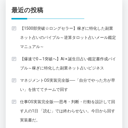
最近の投稿
【1500部突破☆ロングセラー】稼ぎに特化した副業
ネット占いのバイブル～逆算タロット占いメール鑑定
マニュアル～
【爆速で0→1突破へ】AI × 誕生日占い鑑定書作成バイ
ブル～稼ぎに特化した副業ネット占いビジネス
マネジメントOS実装完全版──「自分でやった方が早
い」を捨ててチームで回す
仕事OS実装完全版──思考・判断・行動を設計して回
す人の1日 「読む」では終わらせない。今日から回す
実装書だ。