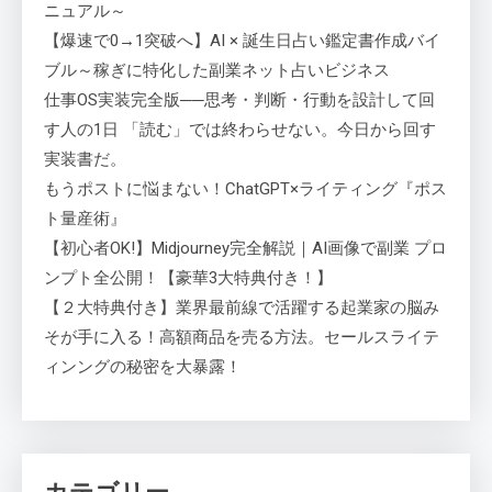
ニュアル～
【爆速で0→1突破へ】AI × 誕生日占い鑑定書作成バイ
ブル～稼ぎに特化した副業ネット占いビジネス
仕事OS実装完全版──思考・判断・行動を設計して回
す人の1日 「読む」では終わらせない。今日から回す
実装書だ。
もうポストに悩まない！ChatGPT×ライティング『ポス
ト量産術』
【初心者OK!】Midjourney完全解説｜AI画像で副業 プロ
ンプト全公開！【豪華3大特典付き！】
【２大特典付き】業界最前線で活躍する起業家の脳み
そが手に入る！高額商品を売る方法。セールスライテ
ィンングの秘密を大暴露！