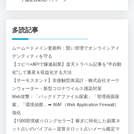
多読記事
ムームードメイン更新料：賢い管理でオンラインアイ
デンティティを守る
【コピペ×APIで爆速副業】楽天トラベル記事を“半自動
化”して量産＆収益化する方法
【サーモスタンド】非接触型体温計・株式会社オーケ
ンウォーター・新型コロナウイルス感染対策
Web攻撃：「バックドアファイル探索」「管理画面探
索」「環境偵察」➡ WAF（Web Application Firewall）
強化
【1500部突破☆ロングセラー】稼ぎに特化した副業ネ
ット占いのバイブル～逆算タロット占いメール鑑定マ