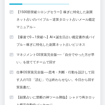
【1500部突破☆ロングセラー】稼ぎに特化した副業
ネット占いのバイブル～逆算タロット占いメール鑑定
マニュアル～
【爆速で0→1突破へ】AI × 誕生日占い鑑定書作成バイ
ブル～稼ぎに特化した副業ネット占いビジネス
マネジメントOS実装完全版──「自分でやった方が早
い」を捨ててチームで回す
仕事OS実装完全版──思考・判断・行動を設計して回
す人の1日 「読む」では終わらせない。今日から回す
実装書だ。
【副業占いに禁断の神ツール降臨】シャドウAIタロッ
ト鑑定自動化パッケージ