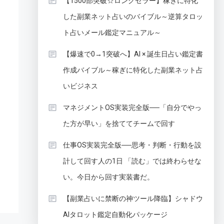
【1500部突破☆ロングセラー】稼ぎに特化
した副業ネット占いのバイブル～逆算タロッ
ト占いメール鑑定マニュアル～
【爆速で0→1突破へ】AI × 誕生日占い鑑定書
作成バイブル～稼ぎに特化した副業ネット占
いビジネス
マネジメントOS実装完全版──「自分でやっ
た方が早い」を捨ててチームで回す
仕事OS実装完全版──思考・判断・行動を設
計して回す人の1日 「読む」では終わらせな
い。今日から回す実装書だ。
【副業占いに禁断の神ツール降臨】シャドウ
AIタロット鑑定自動化パッケージ