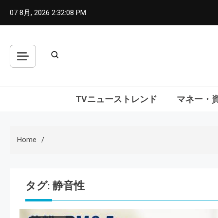
Skip
07 8月, 2026
2:32:09 PM
to
content
TVニューストレンド
マネー・
Home
タグ:
静音性