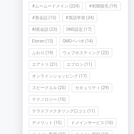
#ムームードメイン
(224)
#初期脱毛
(19)
#英会話
(13)
#英語学習
(24)
AI英会話
(23)
DNS設定
(17)
Etoren
(13)
GMOペパボ
(14)
ふわり
(19)
ウェブホスティング
(22)
エアトリ
(21)
エプロン
(11)
オンラインショッピング
(17)
スピークエル
(25)
セキュリティ
(29)
テクノロジー
(10)
テラスファクタリング口コミ
(11)
デメリット
(15)
ドメインサービス
(10)