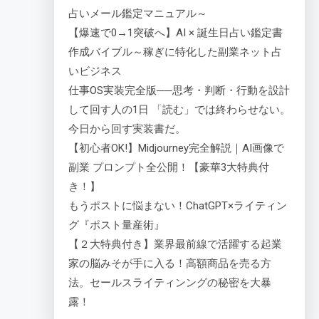
占いメール鑑定マニュアル～
【爆速で0→1突破へ】AI × 誕生日占い鑑定書
作成バイブル～稼ぎに特化した副業ネット占
いビジネス
仕事OS実装完全版──思考・判断・行動を設計
して回す人の1日 「読む」では終わらせない。
今日から回す実装書だ。
【初心者OK!】Midjourney完全解説｜AI画像で
副業 プロンプト全公開！【豪華3大特典付
き！】
もうポストに悩まない！ChatGPT×ライティン
グ『ポスト量産術』
【２大特典付き】業界最前線で活躍する起業
家の脳みそが手に入る！高額商品を売る方
法。セールスライティンングの秘密を大暴
露！