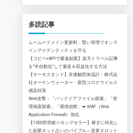
多読記事
ムームードメイン更新料：賢い管理でオンラ
インアイデンティティを守る
【コピペ×APIで爆速副業】楽天トラベル記事
を“半自動化”して量産＆収益化する方法
【サーモスタンド】非接触型体温計・株式会
社オーケンウォーター・新型コロナウイルス
感染対策
Web攻撃：「バックドアファイル探索」「管
理画面探索」「環境偵察」➡ WAF（Web
Application Firewall）強化
【1500部突破☆ロングセラー】稼ぎに特化し
た副業ネット占いのバイブル～逆算タロット