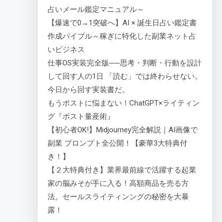
占いメール鑑定マニュアル～
【爆速で0→1突破へ】AI × 誕生日占い鑑定書
作成バイブル～稼ぎに特化した副業ネット占
いビジネス
仕事OS実装完全版──思考・判断・行動を設計
して回す人の1日 「読む」では終わらせない。
今日から回す実装書だ。
もうポストに悩まない！ChatGPT×ライティン
グ『ポスト量産術』
【初心者OK!】Midjourney完全解説｜AI画像で
副業 プロンプト全公開！【豪華3大特典付
き！】
【２大特典付き】業界最前線で活躍する起業
家の脳みそが手に入る！高額商品を売る方
法。セールスライティンングの秘密を大暴
露！