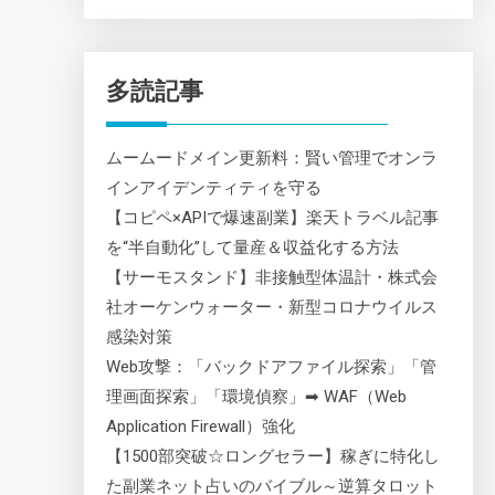
多読記事
ムームードメイン更新料：賢い管理でオンラ
インアイデンティティを守る
【コピペ×APIで爆速副業】楽天トラベル記事
を“半自動化”して量産＆収益化する方法
【サーモスタンド】非接触型体温計・株式会
社オーケンウォーター・新型コロナウイルス
感染対策
Web攻撃：「バックドアファイル探索」「管
理画面探索」「環境偵察」➡ WAF（Web
Application Firewall）強化
【1500部突破☆ロングセラー】稼ぎに特化し
た副業ネット占いのバイブル～逆算タロット