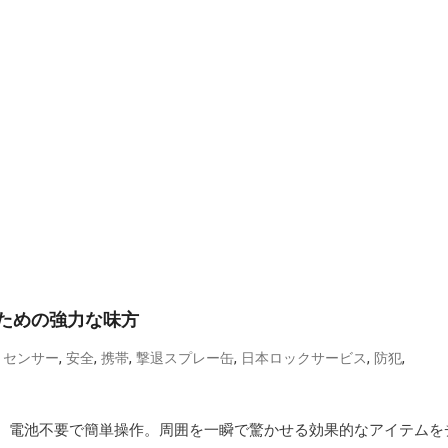
のための強力な味方
,
,
,
,
,
,
,
センサー
安全
携帯
撃退スプレー缶
日本ロックサービス
防犯
退。電池不要で簡単操作。周囲を一瞬で驚かせる効果的なアイテムを