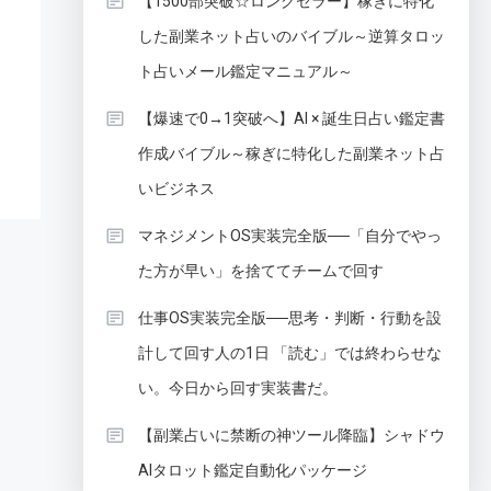
【1500部突破☆ロングセラー】稼ぎに特化
した副業ネット占いのバイブル～逆算タロッ
ト占いメール鑑定マニュアル～
【爆速で0→1突破へ】AI × 誕生日占い鑑定書
作成バイブル～稼ぎに特化した副業ネット占
いビジネス
マネジメントOS実装完全版──「自分でやっ
た方が早い」を捨ててチームで回す
仕事OS実装完全版──思考・判断・行動を設
計して回す人の1日 「読む」では終わらせな
い。今日から回す実装書だ。
【副業占いに禁断の神ツール降臨】シャドウ
AIタロット鑑定自動化パッケージ