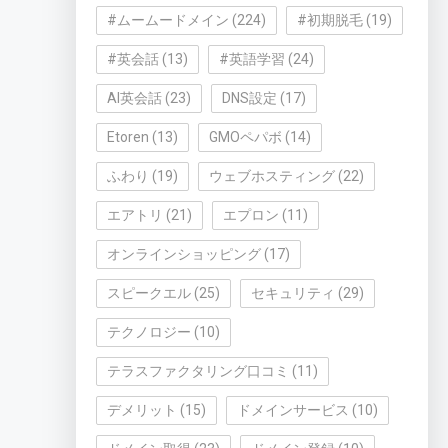
#ムームードメイン
(224)
#初期脱毛
(19)
#英会話
(13)
#英語学習
(24)
AI英会話
(23)
DNS設定
(17)
Etoren
(13)
GMOペパボ
(14)
ふわり
(19)
ウェブホスティング
(22)
エアトリ
(21)
エプロン
(11)
オンラインショッピング
(17)
スピークエル
(25)
セキュリティ
(29)
テクノロジー
(10)
テラスファクタリング口コミ
(11)
デメリット
(15)
ドメインサービス
(10)