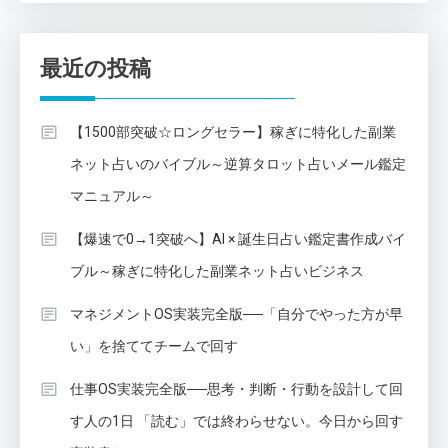
最近の投稿
【1500部突破☆ロングセラー】稼ぎに特化した副業
ネット占いのバイブル～逆算タロット占いメール鑑定
マニュアル～
【爆速で0→1突破へ】AI × 誕生日占い鑑定書作成バイ
ブル～稼ぎに特化した副業ネット占いビジネス
マネジメントOS実装完全版──「自分でやった方が早
い」を捨ててチームで回す
仕事OS実装完全版──思考・判断・行動を設計して回
す人の1日 「読む」では終わらせない。今日から回す