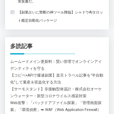
実装書だ。
【副業占いに禁断の神ツール降臨】シャドウAIタロッ
ト鑑定自動化パッケージ
多読記事
ムームードメイン更新料：賢い管理でオンラインアイ
デンティティを守る
【コピペ×APIで爆速副業】楽天トラベル記事を“半自動
化”して量産＆収益化する方法
【サーモスタンド】非接触型体温計・株式会社オーケ
ンウォーター・新型コロナウイルス感染対策
Web攻撃：「バックドアファイル探索」「管理画面探
索」「環境偵察」➡ WAF（Web Application Firewall）