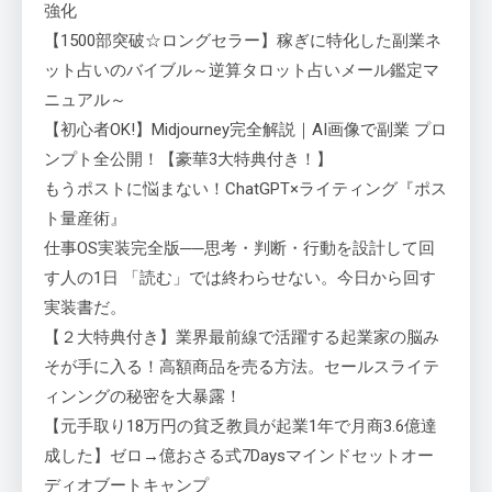
強化
【1500部突破☆ロングセラー】稼ぎに特化した副業ネ
ット占いのバイブル～逆算タロット占いメール鑑定マ
ニュアル～
【初心者OK!】Midjourney完全解説｜AI画像で副業 プロ
ンプト全公開！【豪華3大特典付き！】
もうポストに悩まない！ChatGPT×ライティング『ポス
ト量産術』
仕事OS実装完全版──思考・判断・行動を設計して回
す人の1日 「読む」では終わらせない。今日から回す
実装書だ。
【２大特典付き】業界最前線で活躍する起業家の脳み
そが手に入る！高額商品を売る方法。セールスライテ
ィンングの秘密を大暴露！
【元手取り18万円の貧乏教員が起業1年で月商3.6億達
成した】ゼロ→億おさる式7Daysマインドセットオー
ディオブートキャンプ