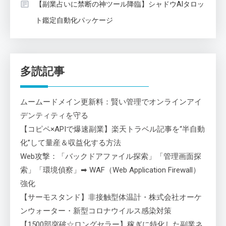
【副業占いに禁断の神ツール降臨】シャドウAIタロッ
ト鑑定自動化パッケージ
多読記事
ムームードメイン更新料：賢い管理でオンラインアイ
デンティティを守る
【コピペ×APIで爆速副業】楽天トラベル記事を“半自動
化”して量産＆収益化する方法
Web攻撃：「バックドアファイル探索」「管理画面探
索」「環境偵察」➡ WAF（Web Application Firewall）
強化
【サーモスタンド】非接触型体温計・株式会社オーケ
ンウォーター・新型コロナウイルス感染対策
【1500部突破☆ロングセラー】稼ぎに特化した副業ネ