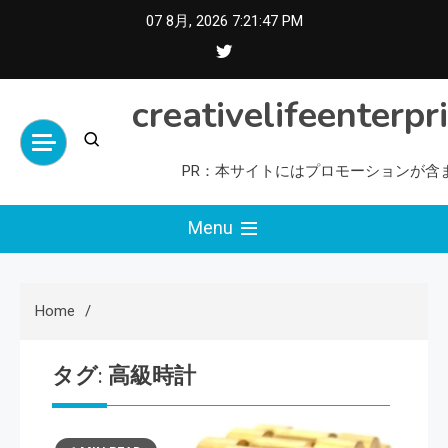
Skip
07 8月, 2026
7:21:48 PM
to
content
creativelifeenterpr
PR：本サイトにはプロモーションが含
Menu
Home
タグ:
高級時計