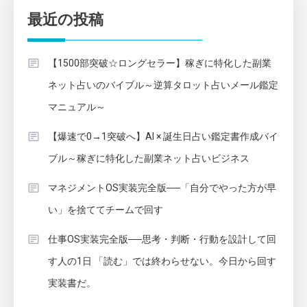
最近の投稿
【1500部突破☆ロングセラー】稼ぎに特化した副業
ネット占いのバイブル～逆算タロット占いメール鑑定
マニュアル～
【爆速で0→1突破へ】AI × 誕生日占い鑑定書作成バイ
ブル～稼ぎに特化した副業ネット占いビジネス
マネジメントOS実装完全版──「自分でやった方が早
い」を捨ててチームで回す
仕事OS実装完全版──思考・判断・行動を設計して回
す人の1日 「読む」では終わらせない。今日から回す
実装書だ。