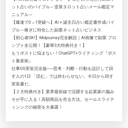
ット占いのバイブル～逆算タロット占いメール鑑定マ
ニュアル～
【爆速で0→1突破へ】AI × 誕生日占い鑑定書作成バイ
ブル～稼ぎに特化した副業ネット占いビジネス
【初心者OK!】Midjourney完全解説｜AI画像で副業 プロ
ンプト全公開！【豪華3大特典付き！】
もうポストに悩まない！ChatGPT×ライティング『ポス
ト量産術』
仕事OS実装完全版──思考・判断・行動を設計して回
す人の1日 「読む」では終わらせない。今日から回す
実装書だ。
【２大特典付き】業界最前線で活躍する起業家の脳み
そが手に入る！高額商品を売る方法。セールスライテ
ィンングの秘密を大暴露！