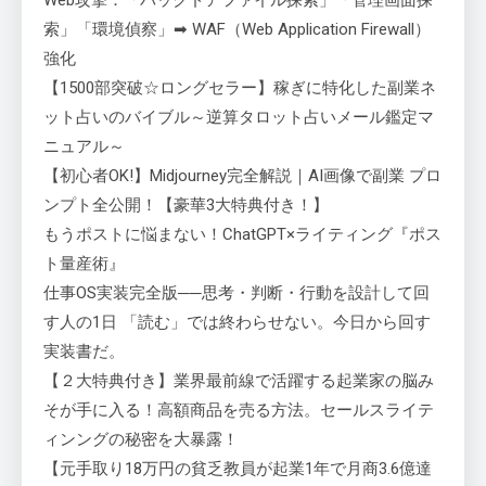
Web攻撃：「バックドアファイル探索」「管理画面探
索」「環境偵察」➡ WAF（Web Application Firewall）
強化
【1500部突破☆ロングセラー】稼ぎに特化した副業ネ
ット占いのバイブル～逆算タロット占いメール鑑定マ
ニュアル～
【初心者OK!】Midjourney完全解説｜AI画像で副業 プロ
ンプト全公開！【豪華3大特典付き！】
もうポストに悩まない！ChatGPT×ライティング『ポス
ト量産術』
仕事OS実装完全版──思考・判断・行動を設計して回
す人の1日 「読む」では終わらせない。今日から回す
実装書だ。
【２大特典付き】業界最前線で活躍する起業家の脳み
そが手に入る！高額商品を売る方法。セールスライテ
ィンングの秘密を大暴露！
【元手取り18万円の貧乏教員が起業1年で月商3.6億達