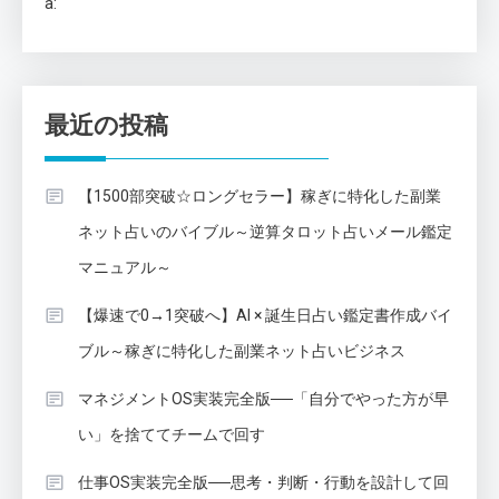
a:
最近の投稿
【1500部突破☆ロングセラー】稼ぎに特化した副業
ネット占いのバイブル～逆算タロット占いメール鑑定
マニュアル～
【爆速で0→1突破へ】AI × 誕生日占い鑑定書作成バイ
ブル～稼ぎに特化した副業ネット占いビジネス
マネジメントOS実装完全版──「自分でやった方が早
い」を捨ててチームで回す
仕事OS実装完全版──思考・判断・行動を設計して回