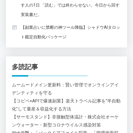
す人の1日 「読む」では終わらせない。今日から回す
実装書だ。
【副業占いに禁断の神ツール降臨】シャドウAIタロッ
ト鑑定自動化パッケージ
多読記事
ムームードメイン更新料：賢い管理でオンラインアイ
デンティティを守る
【コピペ×APIで爆速副業】楽天トラベル記事を“半自動
化”して量産＆収益化する方法
【サーモスタンド】非接触型体温計・株式会社オーケ
ンウォーター・新型コロナウイルス感染対策