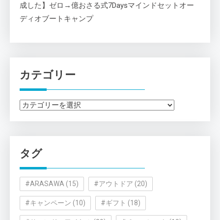
成した】ゼロ→億おさる式7Daysマインドセットオー
ディオブートキャンプ
カテゴリー
カ
テ
ゴ
リ
タグ
ー
#ARASAWA
(15)
#アウトドア
(20)
#キャンペーン
(10)
#ギフト
(18)