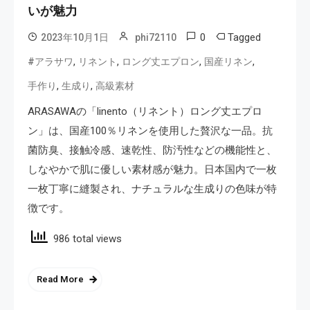
いが魅力
0
Tagged
2023年10月1日
phi72110
,
,
,
,
#アラサワ
リネント
ロング丈エプロン
国産リネン
,
,
手作り
生成り
高級素材
ARASAWAの「linento（リネント）ロング丈エプロ
ン」は、国産100％リネンを使用した贅沢な一品。抗
菌防臭、接触冷感、速乾性、防汚性などの機能性と、
しなやかで肌に優しい素材感が魅力。日本国内で一枚
一枚丁寧に縫製され、ナチュラルな生成りの色味が特
徴です。
986 total views
Read More