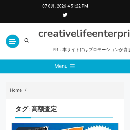
Skip
07 8月, 2026
4:51:22 PM
to
content
creativelifeenterpr
PR：本サイトにはプロモーションが含
Menu
Home
タグ:
高額査定