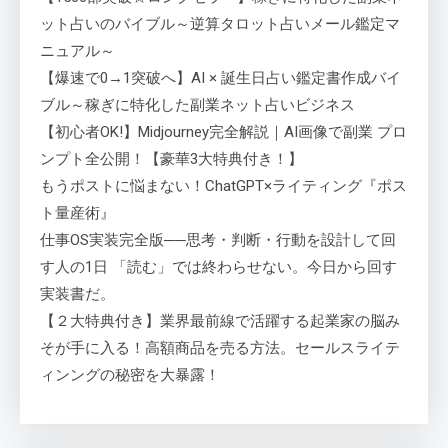
ット占いのバイブル～逆算タロット占いメール鑑定マ
ニュアル～
【爆速で0→1突破へ】AI × 誕生日占い鑑定書作成バイ
ブル～稼ぎに特化した副業ネット占いビジネス
【初心者OK!】Midjourney完全解説｜AI画像で副業 プロ
ンプト全公開！【豪華3大特典付き！】
もうポストに悩まない！ChatGPT×ライティング『ポス
ト量産術』
仕事OS実装完全版──思考・判断・行動を設計して回
す人の1日 「読む」では終わらせない。今日から回す
実装書だ。
【２大特典付き】業界最前線で活躍する起業家の脳み
そが手に入る！高額商品を売る方法。セールスライテ
ィンングの秘密を大暴露！