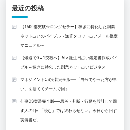
最近の投稿
【1500部突破☆ロングセラー】稼ぎに特化した副業
ネット占いのバイブル～逆算タロット占いメール鑑定
マニュアル～
【爆速で0→1突破へ】AI × 誕生日占い鑑定書作成バイ
ブル～稼ぎに特化した副業ネット占いビジネス
マネジメントOS実装完全版──「自分でやった方が早
い」を捨ててチームで回す
仕事OS実装完全版──思考・判断・行動を設計して回
す人の1日 「読む」では終わらせない。今日から回す
実装書だ。