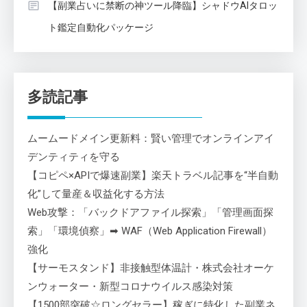
【副業占いに禁断の神ツール降臨】シャドウAIタロッ
ト鑑定自動化パッケージ
多読記事
ムームードメイン更新料：賢い管理でオンラインアイ
デンティティを守る
【コピペ×APIで爆速副業】楽天トラベル記事を“半自動
化”して量産＆収益化する方法
Web攻撃：「バックドアファイル探索」「管理画面探
索」「環境偵察」➡ WAF（Web Application Firewall）
強化
【サーモスタンド】非接触型体温計・株式会社オーケ
ンウォーター・新型コロナウイルス感染対策
【1500部突破☆ロングセラー】稼ぎに特化した副業ネ